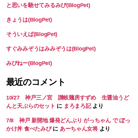
と思いを馳せてみるみぴ(BlogPet)
きょうは(BlogPet)
そういえば(BlogPet)
すぐみみぞうはみみぞうは(BlogPet)
みぴねー(BlogPet)
最近のコメント
10/27 神戸三ノ宮 讃岐麺房すずめ 生醤油うど
んと天ぷらのセット
に
まろまろ記
より
7/8 神戸 新開地 爆発どんぶり がっちゃん で ぼっ
かけ丼 食べたみぴ
に
あーちゃん女将
より