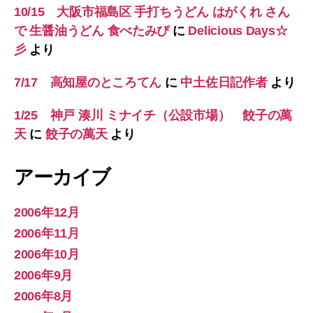
10/15 大阪市福島区 手打ちうどん はがくれ さん
で 生醤油うどん 食べたみぴ
に
Delicious Days☆
彡
より
7/17 高知屋のところてん
に
中土佐日記作者
より
1/25 神戸 湊川 ミナイチ（公設市場） 餃子の萬
天
に
餃子の萬天
より
アーカイブ
2006年12月
2006年11月
2006年10月
2006年9月
2006年8月