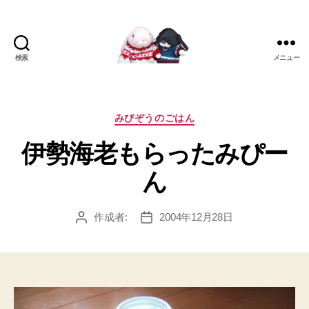
検索
メニュー
[み
ぴ]
み
ぴ
カ
みぴぞうのごはん
ぞ
テ
伊勢海老もらったみぴー
う
ゴ
Blog
リ
ん
ー
作成者:
2004年12月28日
投
投
稿
稿
者
日