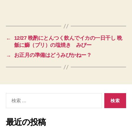
←
12/27 晩酌にとんつく飲んでイカの一日干し 晩
飯に鰤（ブリ）の塩焼き みぴー
→
お正月の準備はどうみぴかねー？
検
索
対
象:
最近の投稿