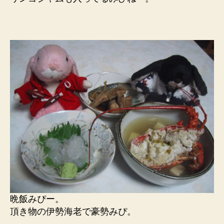
晩飯みぴー。
頂き物の伊勢海老で豪勢みぴ。