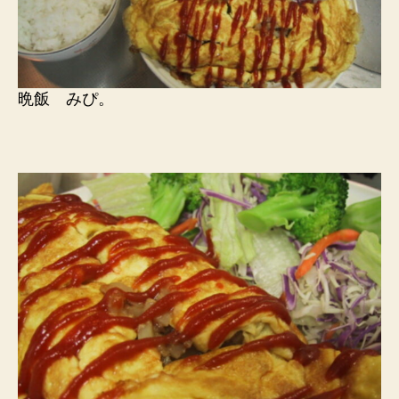
晩飯 みぴ。