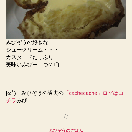
みぴぞうの好きな
シュークリーム・・・
カスタードたっぷりー
美味いみぴー つωT`)
|ωﾟ) みぴぞうの過去の
「cachecache」ログはコ
チラ
みぴ
カ
みぴぞうのごはん