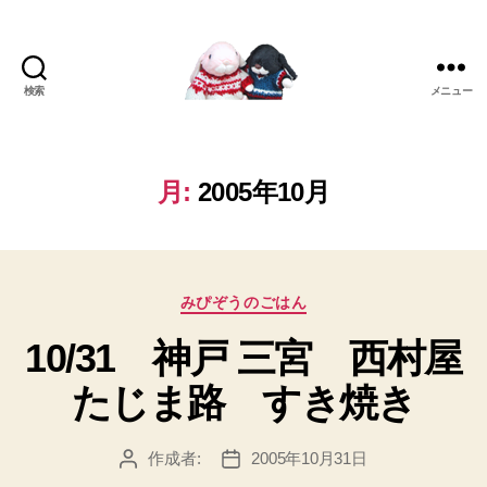
検索
メニュー
[み
ぴ]
み
ぴ
月:
2005年10月
ぞ
う
Blog
カ
みぴぞうのごはん
テ
10/31 神戸 三宮 西村屋
ゴ
リ
たじま路 すき焼き
ー
作成者:
2005年10月31日
投
投
稿
稿