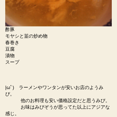
酢豚
モヤシと韮の炒め物
春巻き
豆腐
漬物
スープ
|ωﾟ) ラーメンやワンタンが安いお店のようみ
ぴ。
他のお料理も安い価格設定だと思うみぴ。
お味はみぴぞうが思ってた以上にアジアな
感じ。