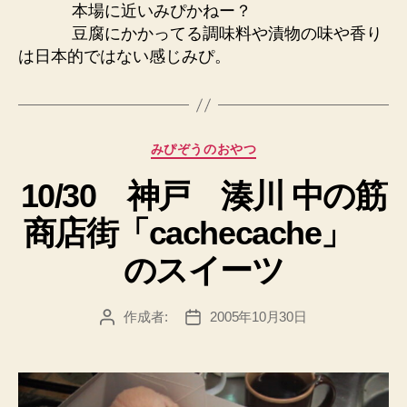
本場に近いみぴかねー？
豆腐にかかってる調味料や漬物の味や香り
は日本的ではない感じみぴ。
カ
みぴぞうのおやつ
テ
10/30 神戸 湊川 中の筋
ゴ
リ
商店街「cachecache」
ー
のスイーツ
作成者:
2005年10月30日
投
投
稿
稿
者
日