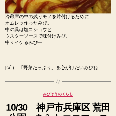
冷蔵庫の中の残りモノを片付けるために
オムレツ作ったみぴ。
中の具は塩コショウと
ウスターソースで味付けみぴ。
中々イケるみぴー
|ωﾟ) 「野菜たっぷり」を心がけたいみぴね
カ
みぴぞうのくらし
テ
10/30 神戸市兵庫区 荒田
ゴ
リ