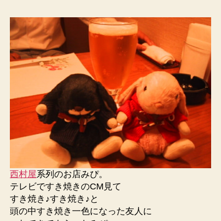
者
日
西村屋
系列のお店みぴ。
テレビですき焼きのCM見て
すき焼き♪すき焼き♪と
頭の中すき焼き一色になった友人に