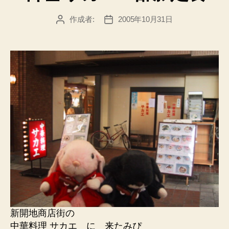
作成者:
2005年10月31日
投
投
稿
稿
者
日
新開地商店街の
中華料理 サカエ に 来たみぴ