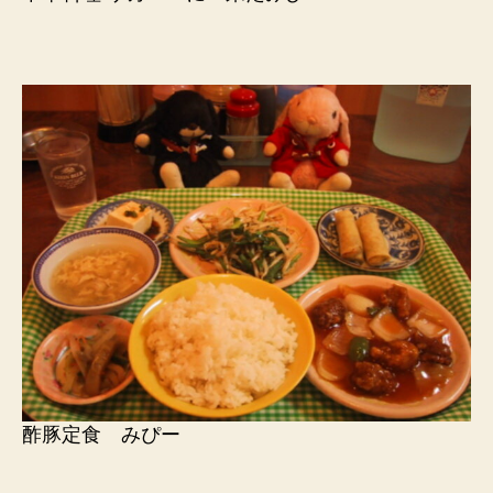
酢豚定食 みぴー