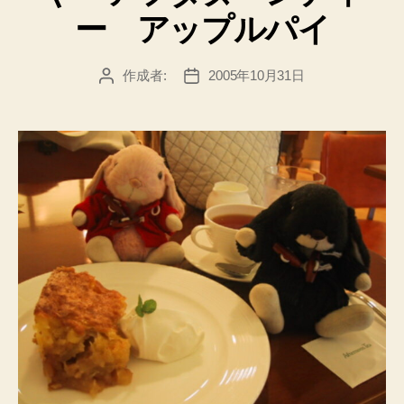
ー アップルパイ
作成者:
2005年10月31日
投
投
稿
稿
者
日