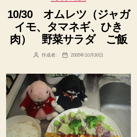
テ
10/30 オムレツ（ジャガ
ゴ
リ
イモ、タマネギ、ひき
ー
肉） 野菜サラダ ご飯
作成者:
2005年10月30日
投
投
稿
稿
者
日