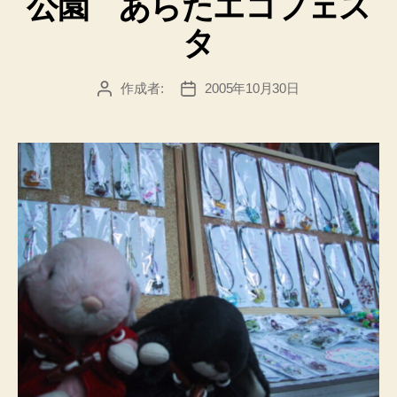
公園 あらたエコフェス
ー
タ
作成者:
2005年10月30日
投
投
稿
稿
者
日