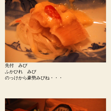
先付 みぴ
ふかひれ みぴ
のっけから豪勢みぴね・・・