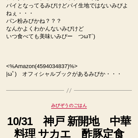
パイとなってるみぴけどパイ生地ではないみぴよ
ねぇ・・・
パン粉みぴかね？？？
なんかよくわかんないみぴけど
いつ食べても美味いみぴー つωT`)
<%Amazon(4594034837)%>
|ωﾟ) オフィシャルブックがあるみぴか・・・
カ
みぴぞうのごはん
テ
10/31 神戸 新開地 中華
ゴ
リ
料理 サカエ 酢豚定食
ー