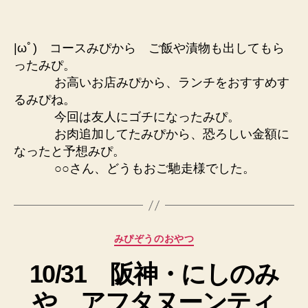
|ωﾟ) コースみぴから ご飯や漬物も出してもら
ったみぴ。
お高いお店みぴから、ランチをおすすめす
るみぴね。
今回は友人にゴチになったみぴ。
お肉追加してたみぴから、恐ろしい金額に
なったと予想みぴ。
○○さん、どうもおご馳走様でした。
カ
みぴぞうのおやつ
テ
10/31 阪神・にしのみ
ゴ
リ
や アフタヌーンティ
ー