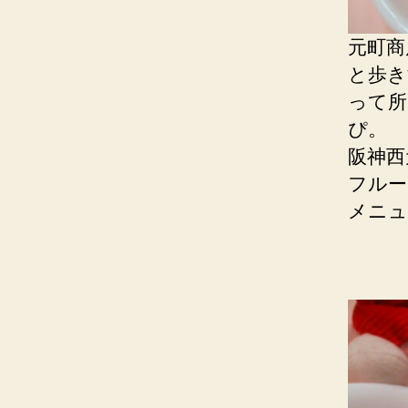
元町商
と歩き
って所
ぴ。
阪神西
フル
メニュ