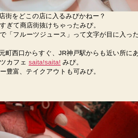
店街をどこの店に入るみぴかねー？
すぎて商店街抜けちゃったみぴ。
で「フルーツジュース」って文字が目に入っ
元町西口からすぐ、JR神戸駅からも近い所に
ーツカフェ
saita!saita!
みぴ。
ー豊富、テイクアウトも可みぴ。