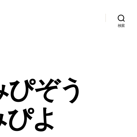
検索
みぴぞう
みぴよ