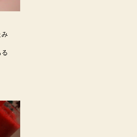
たみ
ある