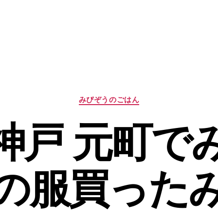
カ
みぴぞうのごはん
テ
ゴ
神戸 元町で
リ
ー
の服買った