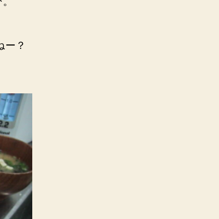
ぴ。
ねー？