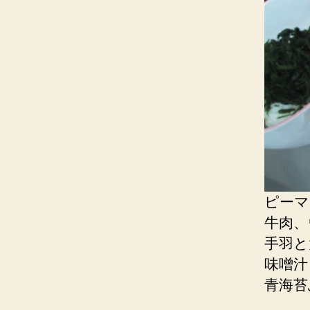
ピーマ
牛肉、
手羽と
味噌汁
青海苔