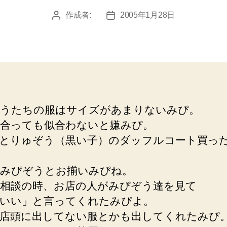
作成者:
2005年1月28日
投
投
稿
稿
者
日
うたちの服はサイズがあまりないみぴ。
合っても似合わないと嫌みぴ。
とりゅぞう（黒い子）のダッフルコート買っ
みぴぞうとお揃いみぴね。
相談の時、お店の人がみぴぞう達を見て
いい」と言ってくれたみぴよ。
店頭に出してない服とかも出してくれたみぴ