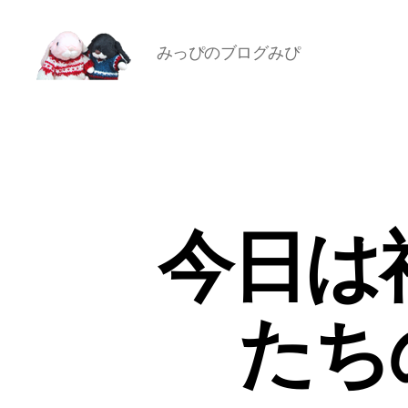
みっぴのブログみぴ
[み
ぴ]
み
ぴ
ぞ
う
Blog
今日は
たち