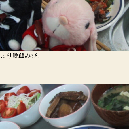
ょり晩飯みぴ。