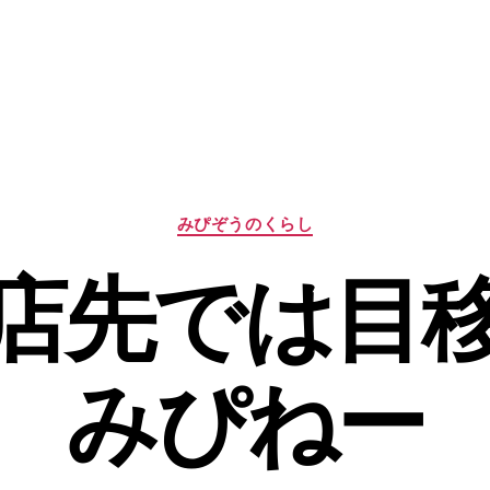
カ
みぴぞうのくらし
テ
ゴ
店先では目
リ
ー
みぴねー