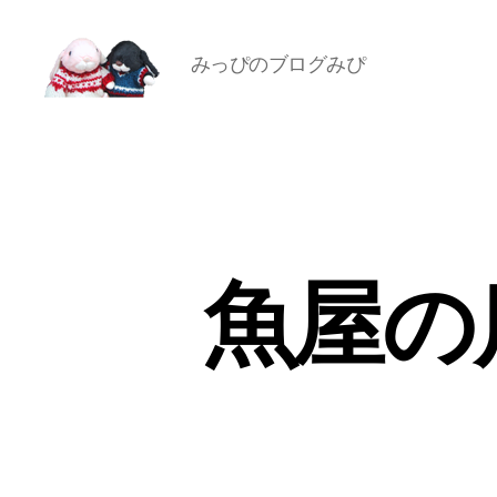
みっぴのブログみぴ
[み
ぴ]
み
ぴ
ぞ
う
Blog
魚屋の