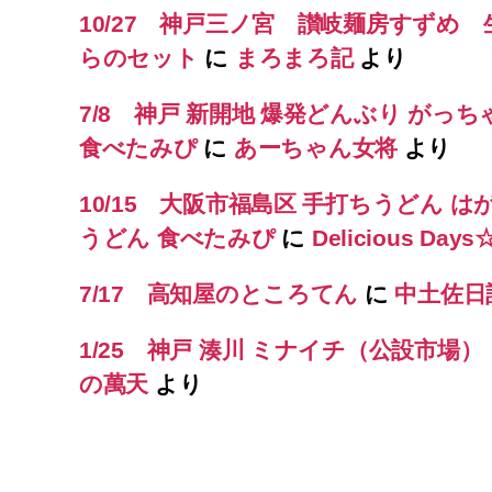
10/27 神戸三ノ宮 讃岐麺房すずめ
らのセット
に
まろまろ記
より
7/8 神戸 新開地 爆発どんぶり がっち
食べたみぴ
に
あーちゃん女将
より
10/15 大阪市福島区 手打ちうどん は
うどん 食べたみぴ
に
Delicious Day
7/17 高知屋のところてん
に
中土佐日
1/25 神戸 湊川 ミナイチ（公設市場
の萬天
より