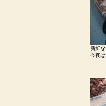
新鮮な
今夜は