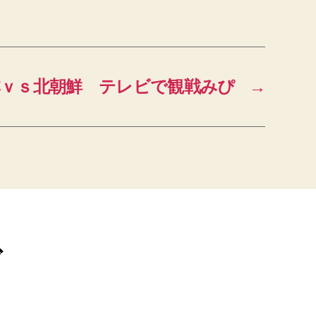
本ｖｓ北朝鮮 テレビで観戦みぴ
→
ブ