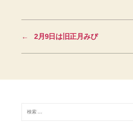
←
2月9日は旧正月みぴ
検
索
対
象: