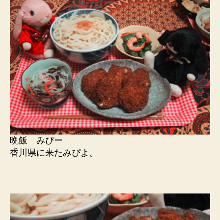
晩飯 みぴー
香川県に来たみぴよ。