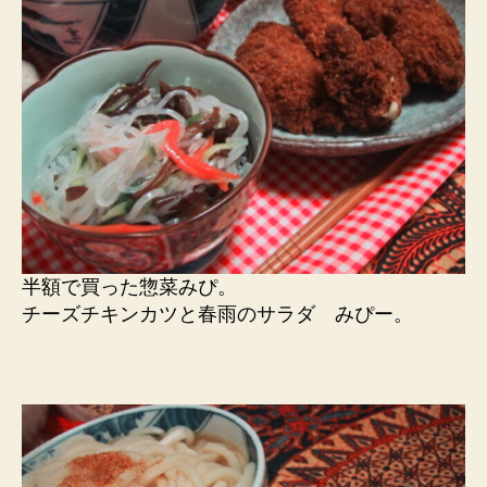
半額で買った惣菜みぴ。
チーズチキンカツと春雨のサラダ みぴー。