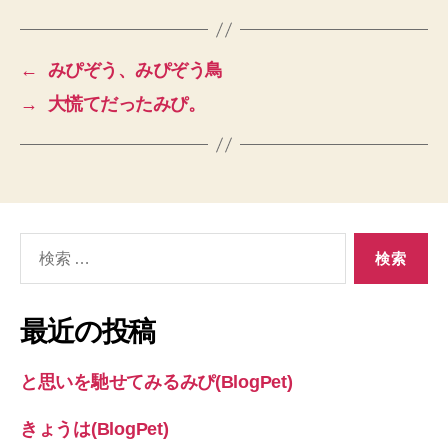
←
みぴぞう、みぴぞう鳥
→
大慌てだったみぴ。
検
索
対
象:
最近の投稿
と思いを馳せてみるみぴ(BlogPet)
きょうは(BlogPet)