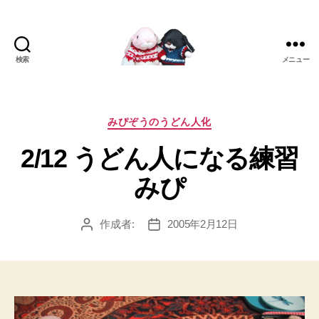
検索
メニュー
[み
ぴ]
み
ぴ
カ
みぴぞうのうどん人化
ぞ
テ
2/12 うどん人になる練習
う
ゴ
Blog
リ
みぴ
ー
作成者:
2005年2月12日
投
投
稿
稿
者
日