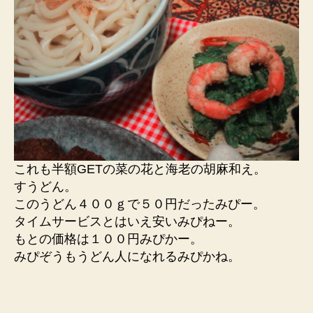
これも半額GETの菜の花と海老の胡麻和え。
すうどん。
このうどん４００ｇで５０円だったみぴー。
タイムサービスとはいえ安いみぴねー。
もとの価格は１００円みぴかー。
みぴぞうもうどん人になれるみぴかね。