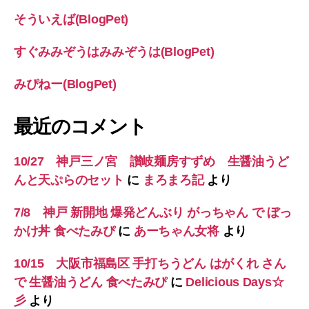
そういえば(BlogPet)
すぐみみぞうはみみぞうは(BlogPet)
みぴねー(BlogPet)
最近のコメント
10/27 神戸三ノ宮 讃岐麺房すずめ 生醤油うど
んと天ぷらのセット
に
まろまろ記
より
7/8 神戸 新開地 爆発どんぶり がっちゃん で ぼっ
かけ丼 食べたみぴ
に
あーちゃん女将
より
10/15 大阪市福島区 手打ちうどん はがくれ さん
で 生醤油うどん 食べたみぴ
に
Delicious Days☆
彡
より