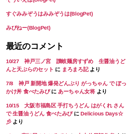
すぐみみぞうはみみぞうは(BlogPet)
みぴねー(BlogPet)
最近のコメント
10/27 神戸三ノ宮 讃岐麺房すずめ 生醤油うど
んと天ぷらのセット
に
まろまろ記
より
7/8 神戸 新開地 爆発どんぶり がっちゃん で ぼっ
かけ丼 食べたみぴ
に
あーちゃん女将
より
10/15 大阪市福島区 手打ちうどん はがくれ さん
で 生醤油うどん 食べたみぴ
に
Delicious Days☆
彡
より