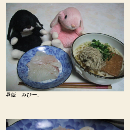
昼飯 みぴー。