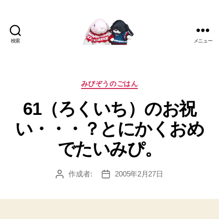
検索
メニュー
[み
ぴ]
み
ぴ
カ
みぴぞうのごはん
ぞ
テ
61（ろくいち）のお祝
う
ゴ
Blog
リ
い・・・？とにかくおめ
ー
でたいみぴ。
作成者:
2005年2月27日
投
投
稿
稿
者
日