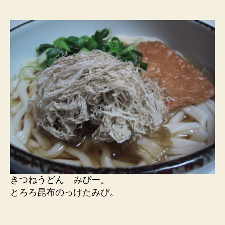
きつねうどん みぴー。
とろろ昆布のっけたみぴ。