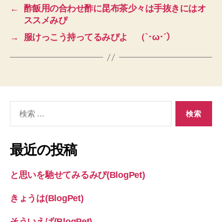
←
酢飯用の合わせ酢に昆布茶少々は手抜きにはオ
ススメみぴ
→
服けっこう持ってるみぴよ （`･ω･´）
検
索
対
象:
最近の投稿
と思いを馳せてみるみぴ(BlogPet)
きょうは(BlogPet)
そういえば(BlogPet)