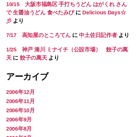
10/15 大阪市福島区 手打ちうどん はがくれ さん
で 生醤油うどん 食べたみぴ
に
Delicious Days☆
彡
より
7/17 高知屋のところてん
に
中土佐日記作者
より
1/25 神戸 湊川 ミナイチ（公設市場） 餃子の萬
天
に
餃子の萬天
より
アーカイブ
2006年12月
2006年11月
2006年10月
2006年9月
2006年8月