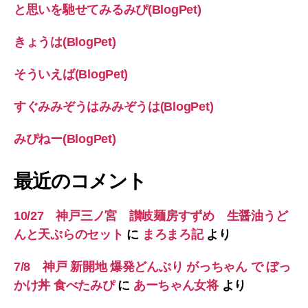
と思いを馳せてみるみぴ(BlogPet)
きょうは(BlogPet)
そういえば(BlogPet)
すぐみみぞうはみみぞうは(BlogPet)
みぴねー(BlogPet)
最近のコメント
10/27 神戸三ノ宮 讃岐麺房すずめ 生醤油うど
んと天ぷらのセット
に
まろまろ記
より
7/8 神戸 新開地 爆発どんぶり がっちゃん で ぼっ
かけ丼 食べたみぴ
に
あーちゃん女将
より