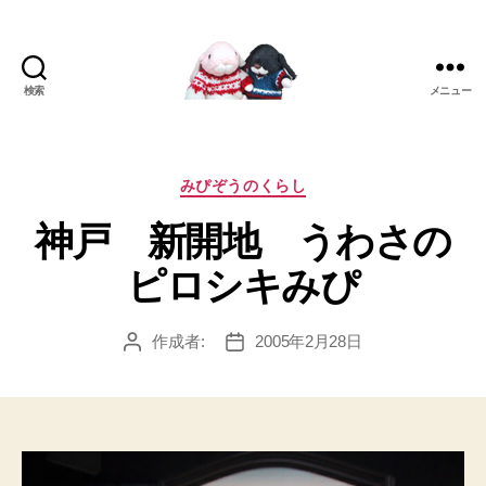
検索
メニュー
[み
ぴ]
み
ぴ
カ
みぴぞうのくらし
ぞ
テ
神戸 新開地 うわさの
う
ゴ
Blog
リ
ピロシキみぴ
ー
作成者:
2005年2月28日
投
投
稿
稿
者
日