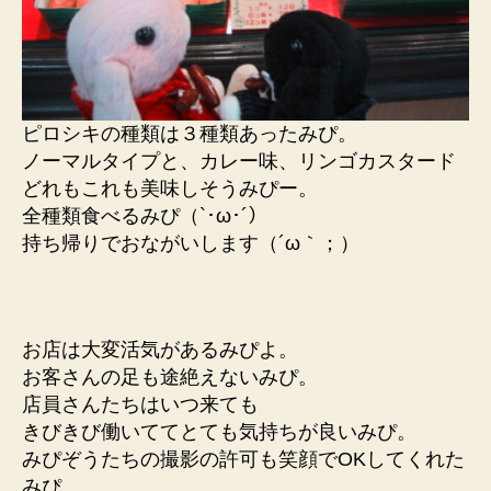
ピロシキの種類は３種類あったみぴ。
ノーマルタイプと、カレー味、リンゴカスタード
どれもこれも美味しそうみぴー。
全種類食べるみぴ（`･ω･´）
持ち帰りでおながいします（´ω｀；）
お店は大変活気があるみぴよ。
お客さんの足も途絶えないみぴ。
店員さんたちはいつ来ても
きびきび働いててとても気持ちが良いみぴ。
みぴぞうたちの撮影の許可も笑顔でOKしてくれた
みぴ。