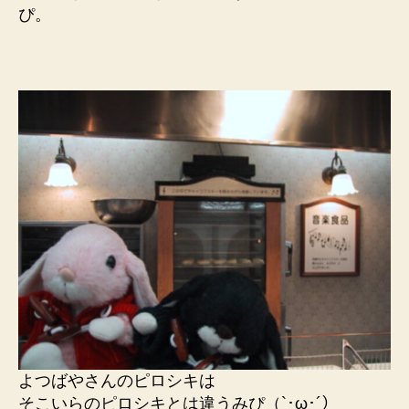
ぴ。
よつばやさんのピロシキは
そこいらのピロシキとは違うみぴ（`･ω･´）