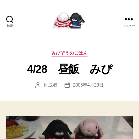
検索
メニュー
[み
ぴ]
み
ぴ
カ
みぴぞうのごはん
ぞ
テ
4/28 昼飯 みぴ
う
ゴ
Blog
リ
ー
作成者:
2005年4月28日
投
投
稿
稿
者
日