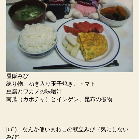
昼飯みぴ
練り物、ねぎ入り玉子焼き、トマト
豆腐とワカメの味噌汁
南瓜（カボチャ）とインゲン、昆布の煮物
|ωﾟ) なんか使いまわしの献立みぴ（気にしない
みぴ）