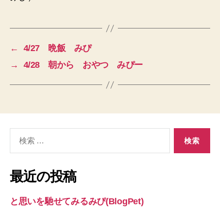
←
4/27 晩飯 みぴ
→
4/28 朝から おやつ みぴー
検
索
対
象:
最近の投稿
と思いを馳せてみるみぴ(BlogPet)