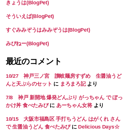
きょうは(BlogPet)
そういえば(BlogPet)
すぐみみぞうはみみぞうは(BlogPet)
みぴねー(BlogPet)
最近のコメント
10/27 神戸三ノ宮 讃岐麺房すずめ 生醤油うど
んと天ぷらのセット
に
まろまろ記
より
7/8 神戸 新開地 爆発どんぶり がっちゃん で ぼっ
かけ丼 食べたみぴ
に
あーちゃん女将
より
10/15 大阪市福島区 手打ちうどん はがくれ さん
で 生醤油うどん 食べたみぴ
に
Delicious Days☆