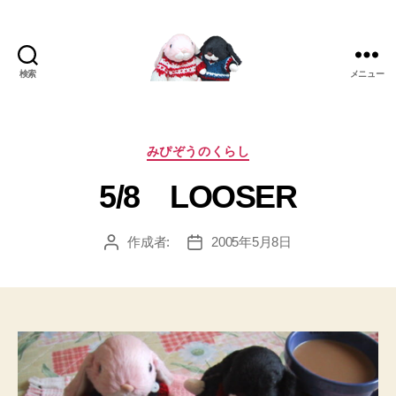
検索
メニュー
[み
ぴ]
み
ぴ
カ
みぴぞうのくらし
ぞ
テ
5/8 LOOSER
う
ゴ
Blog
リ
ー
作成者:
2005年5月8日
投
投
稿
稿
者
日