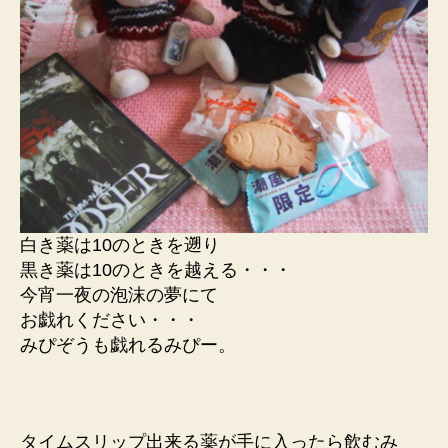
白き薬は10のときを遡り
黒き薬は10のときを越える・・・
今宵一夜の泡沫の夢にて
お戯れください・・・
みぴぞうも戯れるみぴー。
タイムスリップ出来る薬が手に入ったら飲むみ