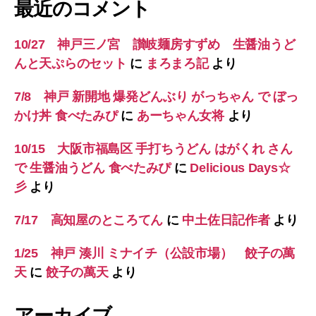
最近のコメント
10/27 神戸三ノ宮 讃岐麺房すずめ 生醤油うど
んと天ぷらのセット
に
まろまろ記
より
7/8 神戸 新開地 爆発どんぶり がっちゃん で ぼっ
かけ丼 食べたみぴ
に
あーちゃん女将
より
10/15 大阪市福島区 手打ちうどん はがくれ さん
で 生醤油うどん 食べたみぴ
に
Delicious Days☆
彡
より
7/17 高知屋のところてん
に
中土佐日記作者
より
1/25 神戸 湊川 ミナイチ（公設市場） 餃子の萬
天
に
餃子の萬天
より
アーカイブ