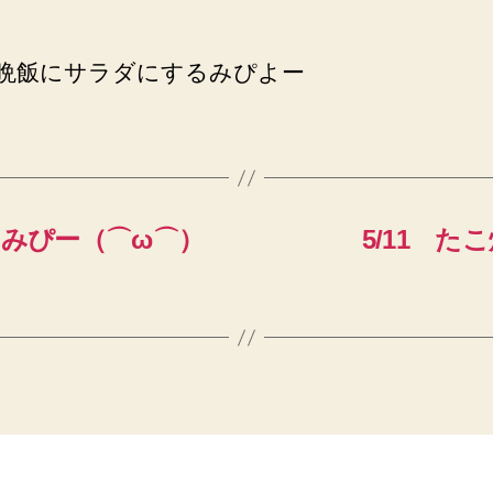
) 晩飯にサラダにするみぴよー
たみぴー（⌒ω⌒）
5/11 