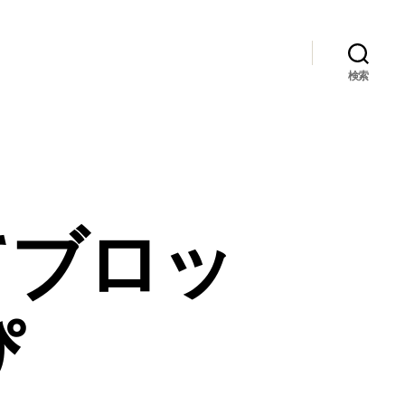
検索
てブロッ
みぴ