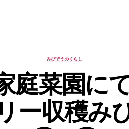
カ
みぴぞうのくらし
テ
ゴ
1 家庭菜園に
リ
ー
リー収穫