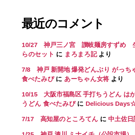
最近のコメント
10/27 神戸三ノ宮 讃岐麺房すずめ
らのセット
に
まろまろ記
より
7/8 神戸 新開地 爆発どんぶり がっち
食べたみぴ
に
あーちゃん女将
より
10/15 大阪市福島区 手打ちうどん は
うどん 食べたみぴ
に
Delicious Day
7/17 高知屋のところてん
に
中土佐日
1/25 神戸 湊川 ミナイチ（公設市場