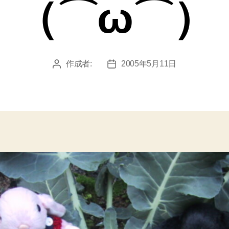
（⌒ω⌒）
作成者:
2005年5月11日
投
投
稿
稿
者
日