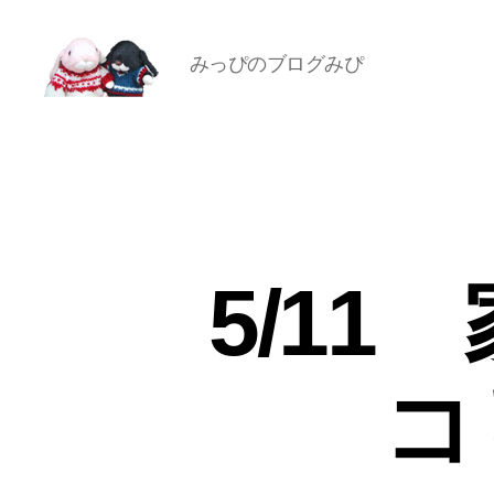
みっぴのブログみぴ
[み
ぴ]
み
ぴ
ぞ
う
Blog
5/1
コ