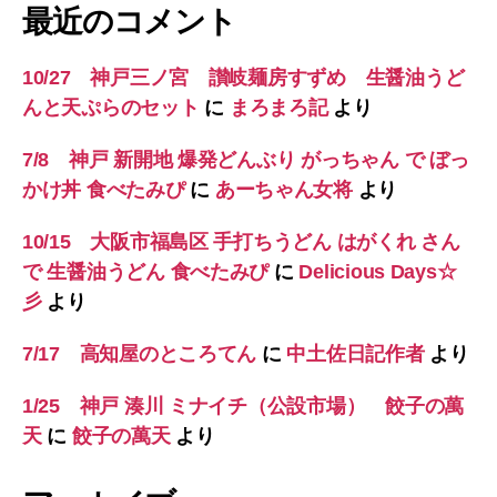
最近のコメント
10/27 神戸三ノ宮 讃岐麺房すずめ 生醤油うど
んと天ぷらのセット
に
まろまろ記
より
7/8 神戸 新開地 爆発どんぶり がっちゃん で ぼっ
かけ丼 食べたみぴ
に
あーちゃん女将
より
10/15 大阪市福島区 手打ちうどん はがくれ さん
で 生醤油うどん 食べたみぴ
に
Delicious Days☆
彡
より
7/17 高知屋のところてん
に
中土佐日記作者
より
1/25 神戸 湊川 ミナイチ（公設市場） 餃子の萬
天
に
餃子の萬天
より