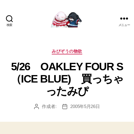
検索
メニュー
[み
ぴ]
み
ぴ
カ
みぴぞうの物欲
ぞ
テ
5/26 OAKLEY FOUR S
う
ゴ
Blog
リ
（ICE BLUE) 買っちゃ
ー
ったみぴ
作成者:
2005年5月26日
投
投
稿
稿
者
日