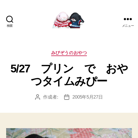
検索
メニュー
[み
ぴ]
み
ぴ
カ
みぴぞうのおやつ
ぞ
テ
5/27 プリン で おや
う
ゴ
Blog
リ
つタイムみぴー
ー
作成者:
2005年5月27日
投
投
稿
稿
者
日