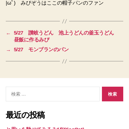
|ωﾟ) みぴぞうはここの帽子パンのファン
←
5/27 讃岐うどん 池上うどんの釜玉うどん
昼飯に作るみぴ
→
5/27 モンブランのパン
検
索
対
象:
最近の投稿