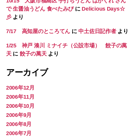
10/15 大阪市福島区 手打ちうどん はがくれ さん
で 生醤油うどん 食べたみぴ
に
Delicious Days☆
彡
より
7/17 高知屋のところてん
に
中土佐日記作者
より
1/25 神戸 湊川 ミナイチ（公設市場） 餃子の萬
天
に
餃子の萬天
より
アーカイブ
2006年12月
2006年11月
2006年10月
2006年9月
2006年8月
2006年7月