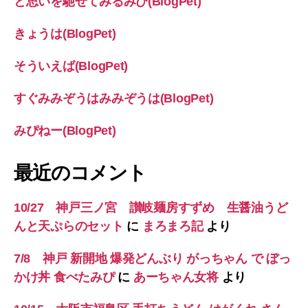
と思いを馳せてみるみぴ(BlogPet)
きょうは(BlogPet)
そういえば(BlogPet)
すぐみみぞうはみみぞうは(BlogPet)
みぴねー(BlogPet)
最近のコメント
10/27 神戸三ノ宮 讃岐麺房すずめ 生醤油うど
んと天ぷらのセット
に
まろまろ記
より
7/8 神戸 新開地 爆発どんぶり がっちゃん で ぼっ
かけ丼 食べたみぴ
に
あーちゃん女将
より