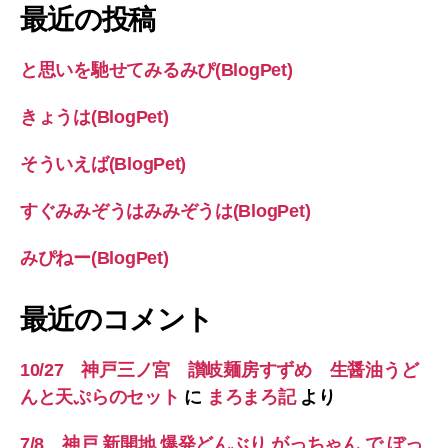
象:
最近の投稿
と思いを馳せてみるみぴ(BlogPet)
きょうは(BlogPet)
そういえば(BlogPet)
すぐみみぞうはみみぞうは(BlogPet)
みぴねー(BlogPet)
最近のコメント
10/27 神戸三ノ宮 讃岐麺房すずめ 生醤油うど
んと天ぷらのセット
に
まろまろ記
より
7/8 神戸 新開地 爆発どんぶり がっちゃん で ぼっ