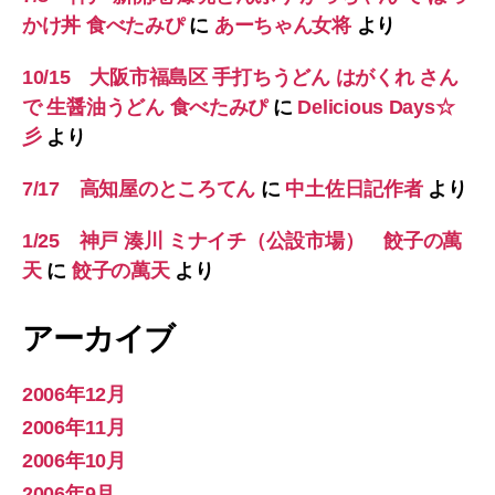
かけ丼 食べたみぴ
に
あーちゃん女将
より
10/15 大阪市福島区 手打ちうどん はがくれ さん
で 生醤油うどん 食べたみぴ
に
Delicious Days☆
彡
より
7/17 高知屋のところてん
に
中土佐日記作者
より
1/25 神戸 湊川 ミナイチ（公設市場） 餃子の萬
天
に
餃子の萬天
より
アーカイブ
2006年12月
2006年11月
2006年10月
2006年9月