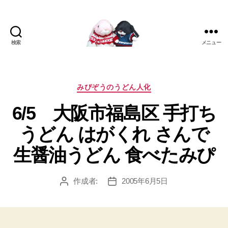
検索
メニュー
[み
ぴ]
み
ぴ
カ
みぴぞうのうどん人化
ぞ
テ
6/5 大阪市福島区 手打ち
う
ゴ
Blog
リ
うどん はがくれ さんで
ー
生醤油うどん 食べたみぴ
作成者:
2005年6月5日
投
投
稿
稿
者
日