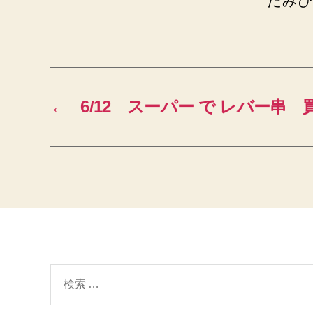
たみぴ
←
6/12 スーパー で レバー串
検
索
対