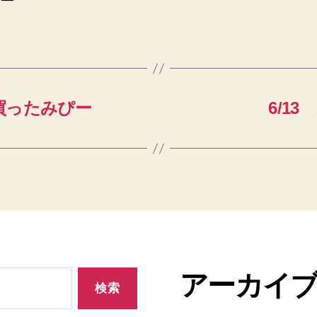
ー
 買ったみぴー
6/1
アーカイ