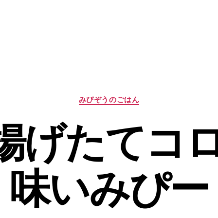
カ
みぴぞうのごはん
テ
ゴ
2 揚げたてコ
リ
ー
味いみぴー