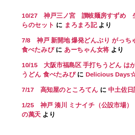
10/27 神戸三ノ宮 讃岐麺房すずめ
らのセット
に
まろまろ記
より
7/8 神戸 新開地 爆発どんぶり がっち
食べたみぴ
に
あーちゃん女将
より
10/15 大阪市福島区 手打ちうどん は
うどん 食べたみぴ
に
Delicious Day
7/17 高知屋のところてん
に
中土佐日
1/25 神戸 湊川 ミナイチ（公設市場
の萬天
より