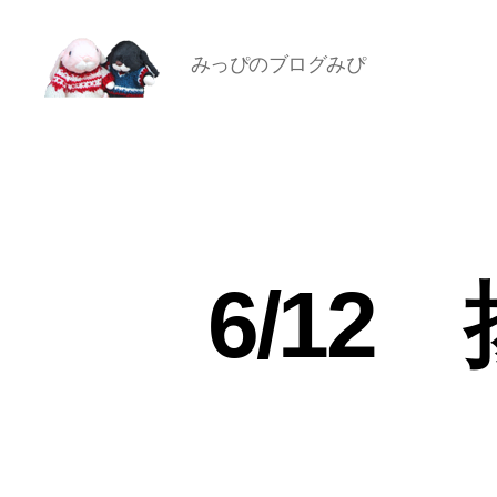
みっぴのブログみぴ
[み
ぴ]
み
ぴ
ぞ
う
Blog
6/1