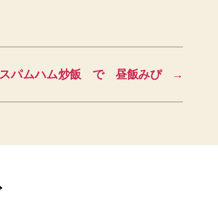
3 スパムハム炒飯 で 昼飯みぴ
→
ブ