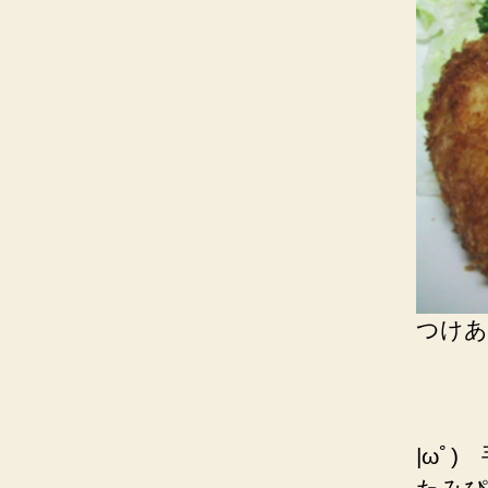
つけあ
|ωﾟ