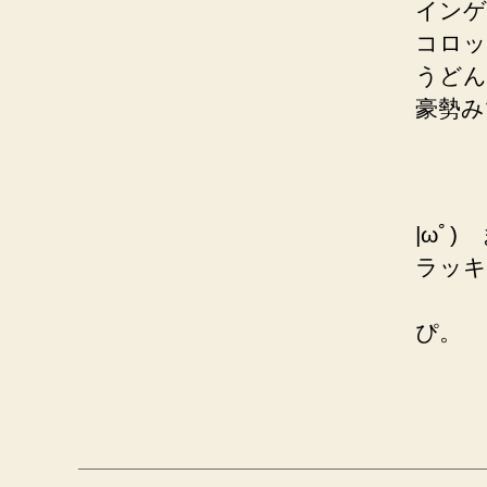
インゲ
コロッ
うどん
豪勢み
|ωﾟ
ラッキ
大人
ぴ。
みぴ