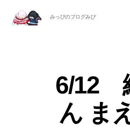
みっぴのブログみぴ
[み
ぴ]
み
ぴ
ぞ
う
Blog
6/1
ん ま