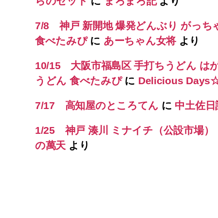
らのセット
に
まろまろ記
より
7/8 神戸 新開地 爆発どんぶり がっち
食べたみぴ
に
あーちゃん女将
より
10/15 大阪市福島区 手打ちうどん は
うどん 食べたみぴ
に
Delicious Day
7/17 高知屋のところてん
に
中土佐日
1/25 神戸 湊川 ミナイチ（公設市場
の萬天
より