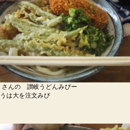
 さんの 讃岐うどんみぴー
うは大を注文みぴ