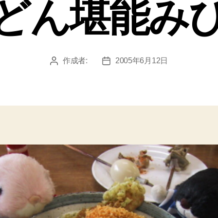
どん堪能み
作成者:
2005年6月12日
投
投
稿
稿
者
日