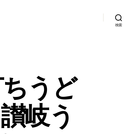
検索
打ちうど
 讃岐う