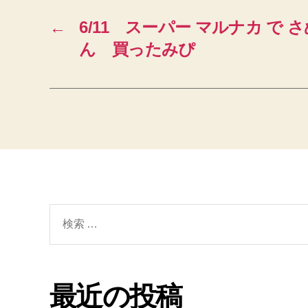
←
6/11 スーパー マルナカ で
ん 買ったみぴ
検
索
対
象:
最近の投稿