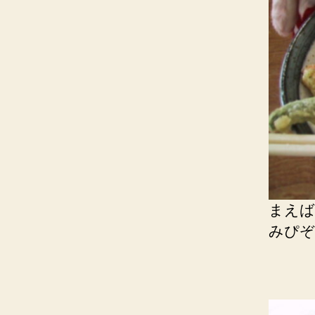
まえば
みぴぞ