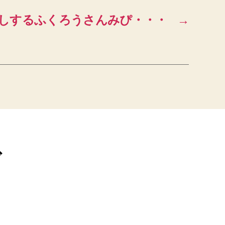
ム返しするふくろうさんみぴ・・・
→
ブ