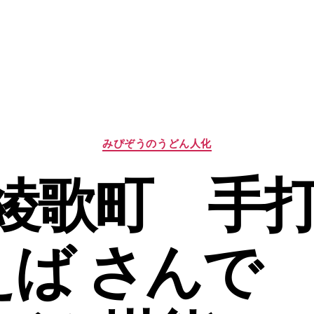
カ
みぴぞうのうどん人化
テ
ゴ
2 綾歌町 手
リ
ー
えば さんで