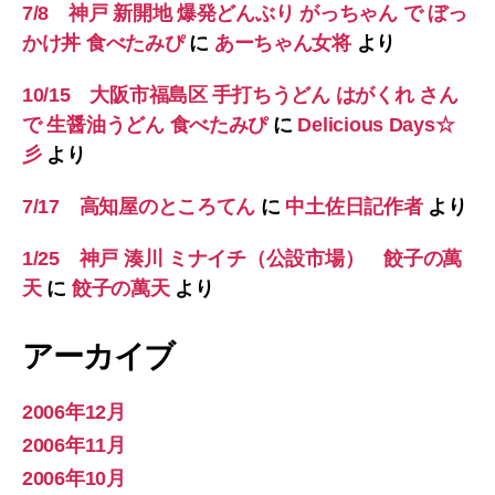
7/8 神戸 新開地 爆発どんぶり がっちゃん で ぼっ
かけ丼 食べたみぴ
に
あーちゃん女将
より
10/15 大阪市福島区 手打ちうどん はがくれ さん
で 生醤油うどん 食べたみぴ
に
Delicious Days☆
彡
より
7/17 高知屋のところてん
に
中土佐日記作者
より
1/25 神戸 湊川 ミナイチ（公設市場） 餃子の萬
天
に
餃子の萬天
より
アーカイブ
2006年12月
2006年11月
2006年10月