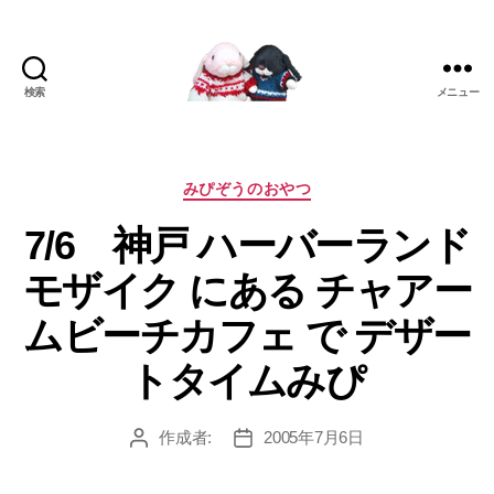
検索
メニュー
[み
ぴ]
み
ぴ
カ
みぴぞうのおやつ
ぞ
テ
7/6 神戸 ハーバーランド
う
ゴ
Blog
リ
モザイク にある チャアー
ー
ムビーチカフェ で デザー
トタイムみぴ
作成者:
2005年7月6日
投
投
稿
稿
者
日