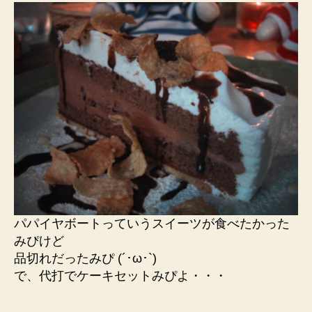
パパイヤボートっていうスイーツが食べたかった
みぴけど
品切れだったみぴ (´･ω･`)
で、代打でケーキセットみぴよ・・・