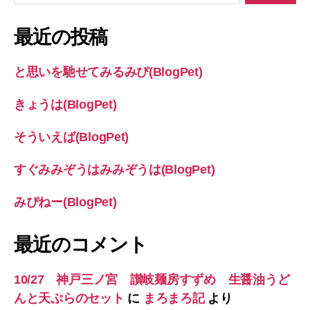
対
象:
最近の投稿
と思いを馳せてみるみぴ(BlogPet)
きょうは(BlogPet)
そういえば(BlogPet)
すぐみみぞうはみみぞうは(BlogPet)
みぴねー(BlogPet)
最近のコメント
10/27 神戸三ノ宮 讃岐麺房すずめ 生醤油うど
んと天ぷらのセット
に
まろまろ記
より