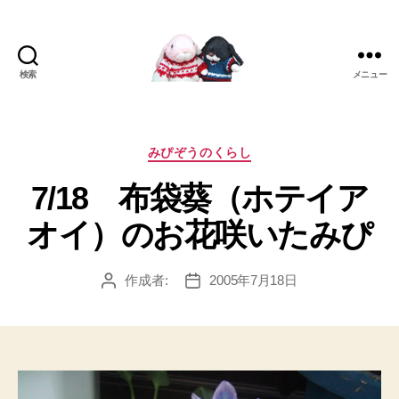
検索
メニュー
[み
ぴ]
み
ぴ
カ
みぴぞうのくらし
ぞ
テ
7/18 布袋葵（ホテイア
う
ゴ
Blog
リ
オイ）のお花咲いたみぴ
ー
作成者:
2005年7月18日
投
投
稿
稿
者
日