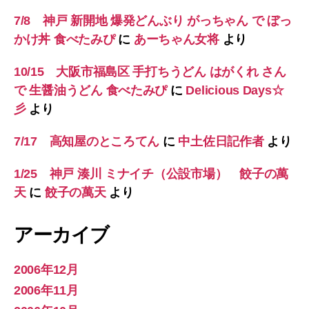
7/8 神戸 新開地 爆発どんぶり がっちゃん で ぼっ
かけ丼 食べたみぴ
に
あーちゃん女将
より
10/15 大阪市福島区 手打ちうどん はがくれ さん
で 生醤油うどん 食べたみぴ
に
Delicious Days☆
彡
より
7/17 高知屋のところてん
に
中土佐日記作者
より
1/25 神戸 湊川 ミナイチ（公設市場） 餃子の萬
天
に
餃子の萬天
より
アーカイブ
2006年12月
2006年11月