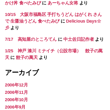
かけ丼 食べたみぴ
に
あーちゃん女将
より
10/15 大阪市福島区 手打ちうどん はがくれ さん
で 生醤油うどん 食べたみぴ
に
Delicious Days☆
彡
より
7/17 高知屋のところてん
に
中土佐日記作者
より
1/25 神戸 湊川 ミナイチ（公設市場） 餃子の萬
天
に
餃子の萬天
より
アーカイブ
2006年12月
2006年11月
2006年10月
2006年9月