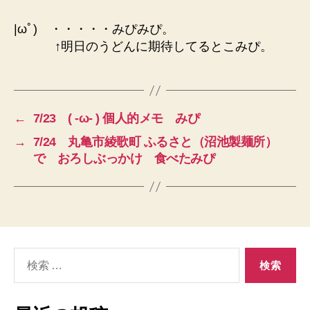
|ωﾟ) ・・・・・みぴみぴ。
↑明日のうどんに期待してるとこみぴ。
←
7/23 ( ‐ω‐ ) 個人的メモ みぴ
→
7/24 丸亀市綾歌町 ふるさと（沼池製麺所）
で おろしぶっかけ 食べたみぴ
検
索
対
象: