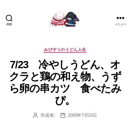
検索
メニュー
[み
ぴ]
み
ぴ
カ
みぴぞうのうどん人化
ぞ
テ
7/23 冷やしうどん、オ
う
ゴ
Blog
リ
クラと鶏の和え物、うず
ー
ら卵の串カツ 食べたみ
ぴ。
作成者:
2005年7月23日
投
投
稿
稿
者
日