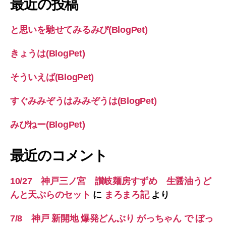
最近の投稿
と思いを馳せてみるみぴ(BlogPet)
きょうは(BlogPet)
そういえば(BlogPet)
すぐみみぞうはみみぞうは(BlogPet)
みぴねー(BlogPet)
最近のコメント
10/27 神戸三ノ宮 讃岐麺房すずめ 生醤油うど
んと天ぷらのセット
に
まろまろ記
より
7/8 神戸 新開地 爆発どんぶり がっちゃん で ぼっ