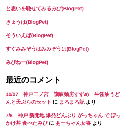
と思いを馳せてみるみぴ(BlogPet)
きょうは(BlogPet)
そういえば(BlogPet)
すぐみみぞうはみみぞうは(BlogPet)
みぴねー(BlogPet)
最近のコメント
10/27 神戸三ノ宮 讃岐麺房すずめ 生醤油うど
んと天ぷらのセット
に
まろまろ記
より
7/8 神戸 新開地 爆発どんぶり がっちゃん で ぼっ
かけ丼 食べたみぴ
に
あーちゃん女将
より