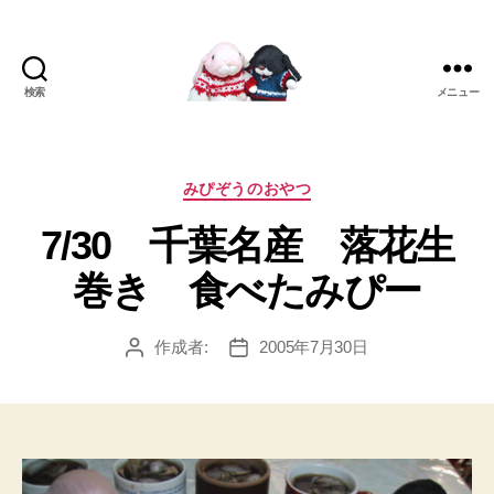
検索
メニュー
[み
ぴ]
み
ぴ
カ
みぴぞうのおやつ
ぞ
テ
7/30 千葉名産 落花生
う
ゴ
Blog
リ
巻き 食べたみぴー
ー
作成者:
2005年7月30日
投
投
稿
稿
者
日