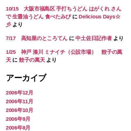
10/15 大阪市福島区 手打ちうどん はがくれ さん
で 生醤油うどん 食べたみぴ
に
Delicious Days☆
彡
より
7/17 高知屋のところてん
に
中土佐日記作者
より
1/25 神戸 湊川 ミナイチ（公設市場） 餃子の萬
天
に
餃子の萬天
より
アーカイブ
2006年12月
2006年11月
2006年10月
2006年9月
2006年8月