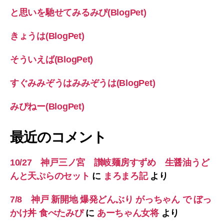
と思いを馳せてみるみぴ(BlogPet)
きょうは(BlogPet)
そういえば(BlogPet)
すぐみみぞうはみみぞうは(BlogPet)
みぴねー(BlogPet)
最近のコメント
10/27 神戸三ノ宮 讃岐麺房すずめ 生醤油うど
んと天ぷらのセット
に
まろまろ記
より
7/8 神戸 新開地 爆発どんぶり がっちゃん で ぼっ
かけ丼 食べたみぴ
に
あーちゃん女将
より