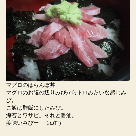
マグロのはらんぼ丼
マグロのお腹の辺りみぴからトロみたいな感じみ
ぴ。
ご飯は酢飯にしたみぴ。
海苔とワサビ。それと醤油。
美味いみぴー つωT`)