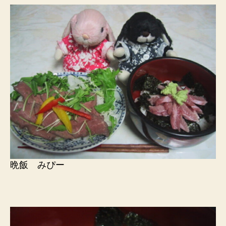
晩飯 みぴー