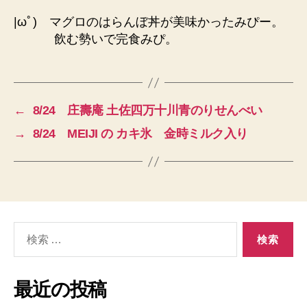
|ωﾟ) マグロのはらんぼ丼が美味かったみぴー。
飲む勢いで完食みぴ。
←
8/24 庄壽庵 土佐四万十川青のりせんべい
→
8/24 MEIJI の カキ氷 金時ミルク入り
検
索
対
象:
最近の投稿