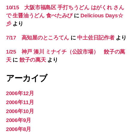
10/15 大阪市福島区 手打ちうどん はがくれ さん
で 生醤油うどん 食べたみぴ
に
Delicious Days☆
彡
より
7/17 高知屋のところてん
に
中土佐日記作者
より
1/25 神戸 湊川 ミナイチ（公設市場） 餃子の萬
天
に
餃子の萬天
より
アーカイブ
2006年12月
2006年11月
2006年10月
2006年9月
2006年8月