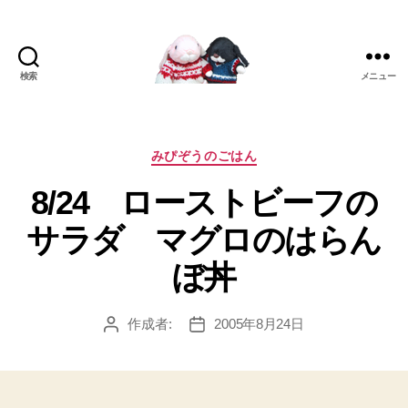
検索
メニュー
[み
ぴ]
み
ぴ
カ
みぴぞうのごはん
ぞ
テ
8/24 ローストビーフの
う
ゴ
Blog
リ
サラダ マグロのはらん
ー
ぼ丼
作成者:
2005年8月24日
投
投
稿
稿
者
日