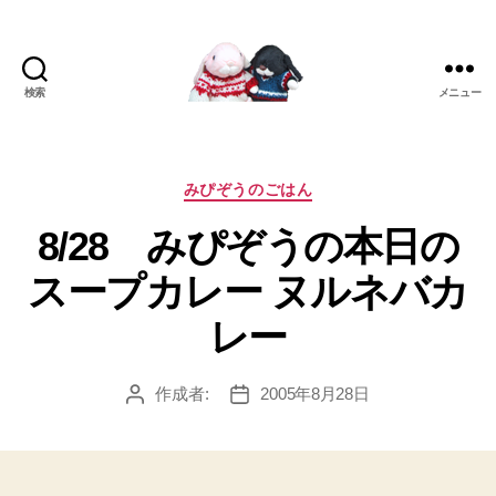
検索
メニュー
[み
ぴ]
み
ぴ
カ
みぴぞうのごはん
ぞ
テ
8/28 みぴぞうの本日の
う
ゴ
Blog
リ
スープカレー ヌルネバカ
ー
レー
作成者:
2005年8月28日
投
投
稿
稿
者
日