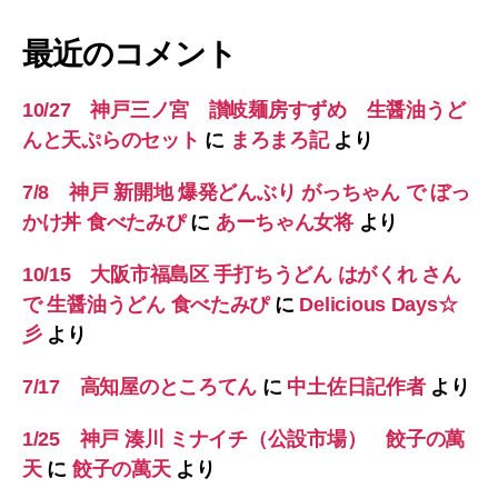
最近のコメント
10/27 神戸三ノ宮 讃岐麺房すずめ 生醤油うど
んと天ぷらのセット
に
まろまろ記
より
7/8 神戸 新開地 爆発どんぶり がっちゃん で ぼっ
かけ丼 食べたみぴ
に
あーちゃん女将
より
10/15 大阪市福島区 手打ちうどん はがくれ さん
で 生醤油うどん 食べたみぴ
に
Delicious Days☆
彡
より
7/17 高知屋のところてん
に
中土佐日記作者
より
1/25 神戸 湊川 ミナイチ（公設市場） 餃子の萬
天
に
餃子の萬天
より