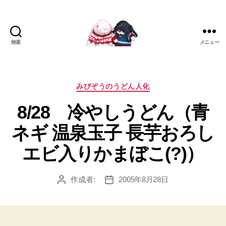
検索
メニュー
[み
ぴ]
み
ぴ
カ
みぴぞうのうどん人化
ぞ
テ
8/28 冷やしうどん（青
う
ゴ
Blog
リ
ネギ 温泉玉子 長芋おろし
ー
エビ入りかまぼこ(?)）
作成者:
2005年8月28日
投
投
稿
稿
者
日