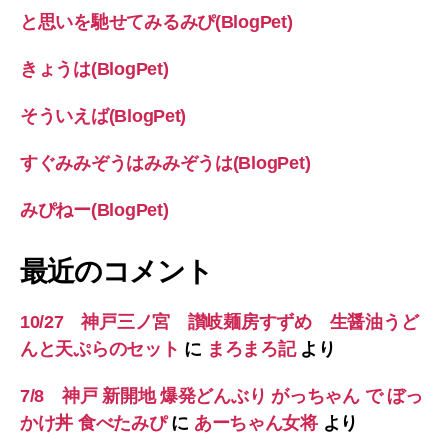
と思いを馳せてみるみぴ(BlogPet)
きょうは(BlogPet)
そういえば(BlogPet)
すぐみみぞうはみみぞうは(BlogPet)
みぴねー(BlogPet)
最近のコメント
10/27 神戸三ノ宮 讃岐麺房すずめ 生醤油うど
んと天ぷらのセット
に
まろまろ記
より
7/8 神戸 新開地 爆発どんぶり がっちゃん で ぼっ
かけ丼 食べたみぴ
に
あーちゃん女将
より