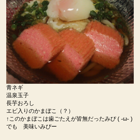
青ネギ
温泉玉子
長芋おろし
エビ入りのかまぼこ（？）
↑このかまぼこは歯ごたえが皆無だったみぴ ( ‐ω‐ )
でも 美味いみぴー