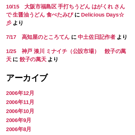
10/15 大阪市福島区 手打ちうどん はがくれ さん
で 生醤油うどん 食べたみぴ
に
Delicious Days☆
彡
より
7/17 高知屋のところてん
に
中土佐日記作者
より
1/25 神戸 湊川 ミナイチ（公設市場） 餃子の萬
天
に
餃子の萬天
より
アーカイブ
2006年12月
2006年11月
2006年10月
2006年9月
2006年8月