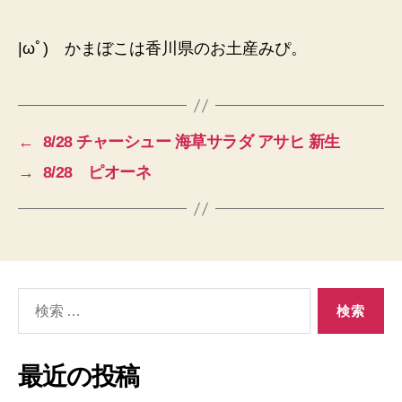
|ωﾟ) かまぼこは香川県のお土産みぴ。
←
8/28 チャーシュー 海草サラダ アサヒ 新生
→
8/28 ピオーネ
検
索
対
象:
最近の投稿