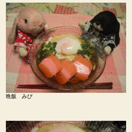
晩飯 みぴ