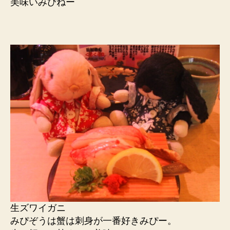
美味いみぴねー
生ズワイガニ
みぴぞうは蟹は刺身が一番好きみぴー。