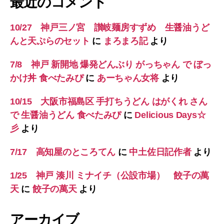
最近のコメント
10/27 神戸三ノ宮 讃岐麺房すずめ 生醤油うど
んと天ぷらのセット
に
まろまろ記
より
7/8 神戸 新開地 爆発どんぶり がっちゃん で ぼっ
かけ丼 食べたみぴ
に
あーちゃん女将
より
10/15 大阪市福島区 手打ちうどん はがくれ さん
で 生醤油うどん 食べたみぴ
に
Delicious Days☆
彡
より
7/17 高知屋のところてん
に
中土佐日記作者
より
1/25 神戸 湊川 ミナイチ（公設市場） 餃子の萬
天
に
餃子の萬天
より
アーカイブ