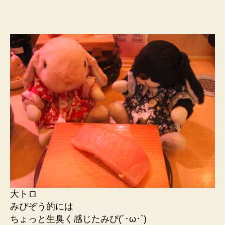
大トロ
みぴぞう的には
ちょっと生臭く感じたみぴ(´･ω･`)