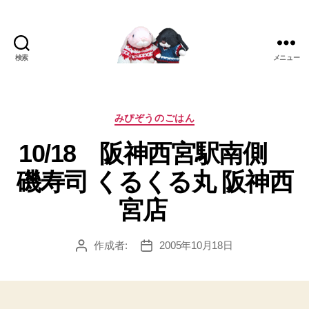
検索
メニュー
[み
ぴ]
み
ぴ
カ
みぴぞうのごはん
ぞ
テ
10/18 阪神西宮駅南側
う
ゴ
Blog
リ
磯寿司 くるくる丸 阪神西
ー
宮店
作成者:
2005年10月18日
投
投
稿
稿
者
日