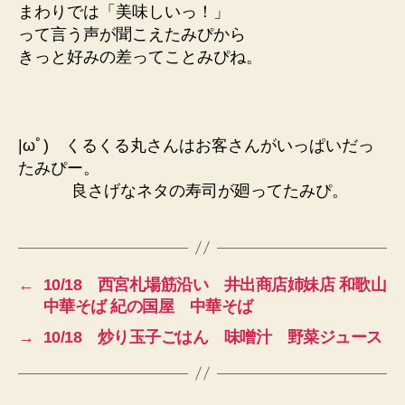
まわりでは「美味しいっ！」
って言う声が聞こえたみぴから
きっと好みの差ってことみぴね。
|ωﾟ) くるくる丸さんはお客さんがいっぱいだっ
たみぴー。
良さげなネタの寿司が廻ってたみぴ。
←
10/18 西宮札場筋沿い 井出商店姉妹店 和歌山
中華そば 紀の国屋 中華そば
→
10/18 炒り玉子ごはん 味噌汁 野菜ジュース