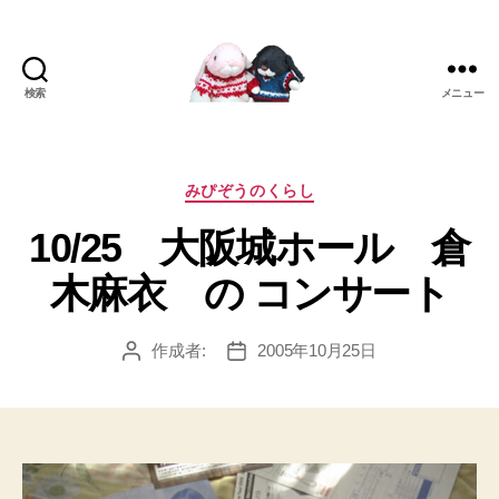
検索
メニュー
[み
ぴ]
み
ぴ
カ
みぴぞうのくらし
ぞ
テ
10/25 大阪城ホール 倉
う
ゴ
Blog
リ
木麻衣 の コンサート
ー
作成者:
2005年10月25日
投
投
稿
稿
者
日