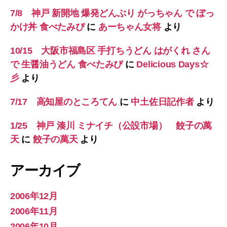
7/8 神戸 新開地 爆発どんぶり がっちゃん で ぼっ
かけ丼 食べたみぴ
に
あーちゃん女将
より
10/15 大阪市福島区 手打ちうどん はがくれ さん
で 生醤油うどん 食べたみぴ
に
Delicious Days☆
彡
より
7/17 高知屋のところてん
に
中土佐日記作者
より
1/25 神戸 湊川 ミナイチ（公設市場） 餃子の萬
天
に
餃子の萬天
より
アーカイブ
2006年12月
2006年11月
2006年10月