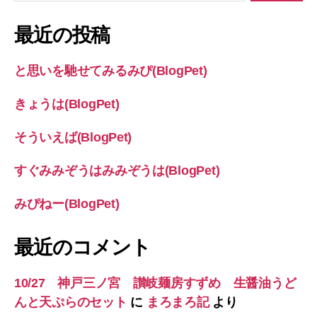
対
象:
最近の投稿
と思いを馳せてみるみぴ(BlogPet)
きょうは(BlogPet)
そういえば(BlogPet)
すぐみみぞうはみみぞうは(BlogPet)
みぴねー(BlogPet)
最近のコメント
10/27 神戸三ノ宮 讃岐麺房すずめ 生醤油うど
んと天ぷらのセット
に
まろまろ記
より