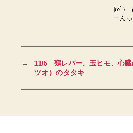
|ωﾟ
ーんっ
←
11/5 鶏レバー、玉ヒモ、心
ツオ）のタタキ