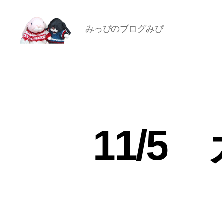
みっぴのブログみぴ
[み
ぴ]
み
ぴ
ぞ
う
Blog
11/