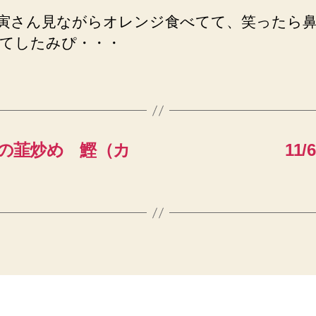
) 寅さん見ながらオレンジ食べてて、笑ったら
てしたみぴ・・・
臓の韮炒め 鰹（カ
11