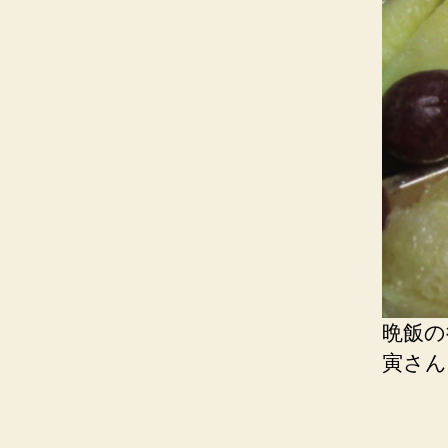
晩飯の
寅さん