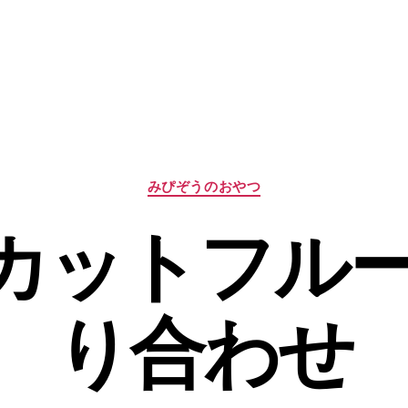
カ
みぴぞうのおやつ
テ
ゴ
5 カットフル
リ
ー
り合わせ