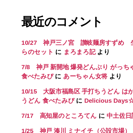
最近のコメント
10/27 神戸三ノ宮 讃岐麺房すずめ
らのセット
に
まろまろ記
より
7/8 神戸 新開地 爆発どんぶり がっち
食べたみぴ
に
あーちゃん女将
より
10/15 大阪市福島区 手打ちうどん は
うどん 食べたみぴ
に
Delicious Day
7/17 高知屋のところてん
に
中土佐日
1/25 神戸 湊川 ミナイチ（公設市場