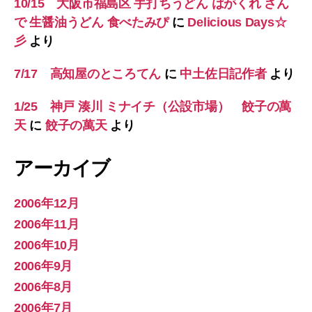
10/15 大阪市福島区 手打ちうどん はがくれ さん
で 生醤油うどん 食べたみぴ
に
Delicious Days☆
彡
より
7/17 高知屋のところてん
に
中土佐日記作者
より
1/25 神戸 湊川 ミナイチ（公設市場） 餃子の萬
天
に
餃子の萬天
より
アーカイブ
2006年12月
2006年11月
2006年10月
2006年9月
2006年8月
2006年7月