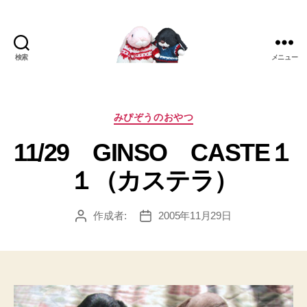
検索
メニュー
[み
ぴ]
み
ぴ
カ
みぴぞうのおやつ
ぞ
テ
11/29 GINSO CASTE１
う
ゴ
Blog
リ
１（カステラ）
ー
作成者:
2005年11月29日
投
投
稿
稿
者
日