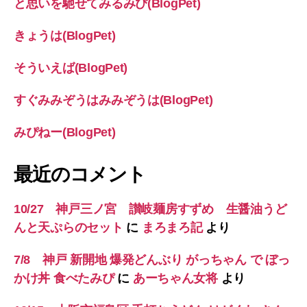
と思いを馳せてみるみぴ(BlogPet)
きょうは(BlogPet)
そういえば(BlogPet)
すぐみみぞうはみみぞうは(BlogPet)
みぴねー(BlogPet)
最近のコメント
10/27 神戸三ノ宮 讃岐麺房すずめ 生醤油うど
んと天ぷらのセット
に
まろまろ記
より
7/8 神戸 新開地 爆発どんぶり がっちゃん で ぼっ
かけ丼 食べたみぴ
に
あーちゃん女将
より