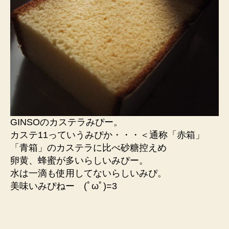
GINSOのカステラみぴー。
カステ11っていうみぴか・・・＜通称「赤箱」
「青箱」のカステラに比べ砂糖控えめ
卵黄、蜂蜜が多いらしいみぴー。
水は一滴も使用してないらしいみぴ。
美味いみぴねー (ﾟωﾟ)=3