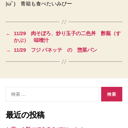
|ωﾟ) 青箱も食べたいみぴー
←
11/29 肉そぼろ、炒り玉子の二色丼 酢蕪（す
かぶ） 味噌汁
→
11/29 フジ パネッテ の 惣菜パン
検
索
対
象:
最近の投稿