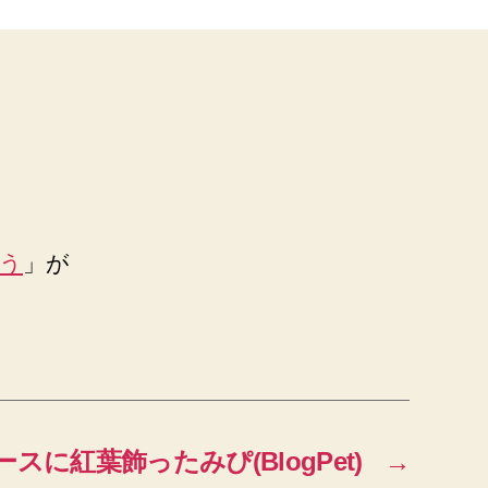
う
」が
ケースに紅葉飾ったみぴ(BlogPet)
→