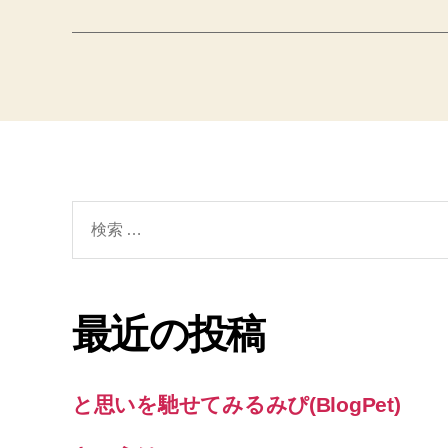
検
索
対
象:
最近の投稿
と思いを馳せてみるみぴ(BlogPet)