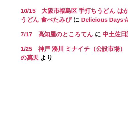
10/15 大阪市福島区 手打ちうどん は
うどん 食べたみぴ
に
Delicious Day
7/17 高知屋のところてん
に
中土佐日
1/25 神戸 湊川 ミナイチ（公設市場
の萬天
より