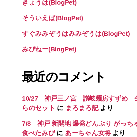
きょうは(BlogPet)
そういえば(BlogPet)
すぐみみぞうはみみぞうは(BlogPet)
みぴねー(BlogPet)
最近のコメント
10/27 神戸三ノ宮 讃岐麺房すずめ
らのセット
に
まろまろ記
より
7/8 神戸 新開地 爆発どんぶり がっち
食べたみぴ
に
あーちゃん女将
より