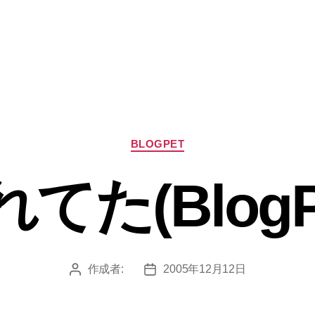
カ
BLOGPET
テ
ゴ
てた(BlogP
リ
ー
作成者:
2005年12月12日
投
投
稿
稿
者
日