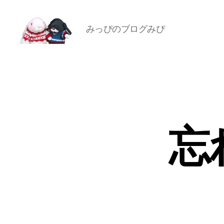
みっぴのブログみぴ
[み
ぴ]
み
ぴ
ぞ
う
Blog
忘れ