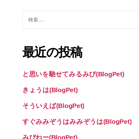
検
索
対
象:
最近の投稿
と思いを馳せてみるみぴ(BlogPet)
きょうは(BlogPet)
そういえば(BlogPet)
すぐみみぞうはみみぞうは(BlogPet)
みぴねー(BlogPet)