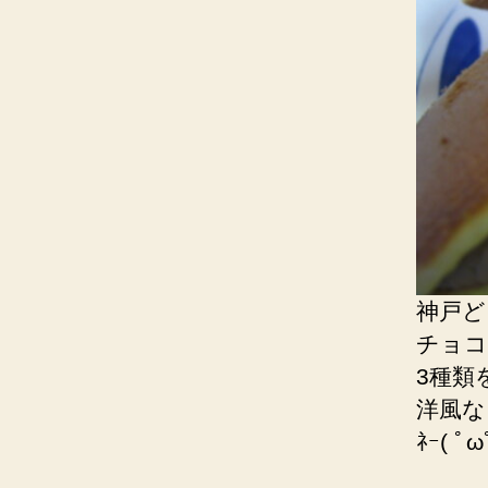
神戸ど
チョコ
3種類
洋風な
ﾈｰ( ﾟω