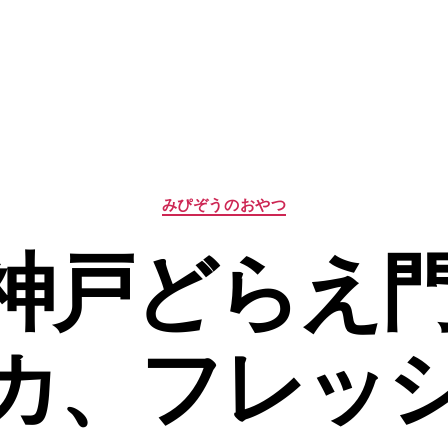
カ
みぴぞうのおやつ
テ
ゴ
3 神戸どらえ
リ
ー
カ、フレッ