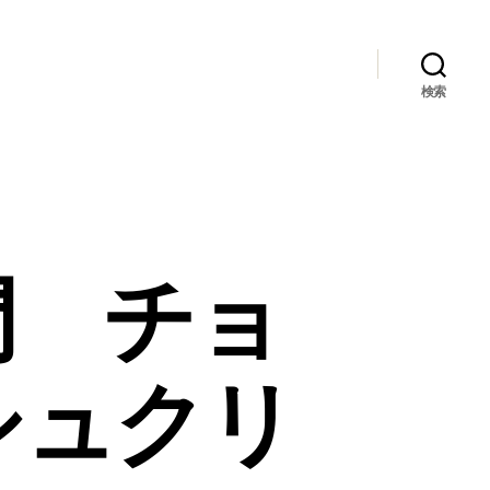
検索
門 チョ
シュクリ