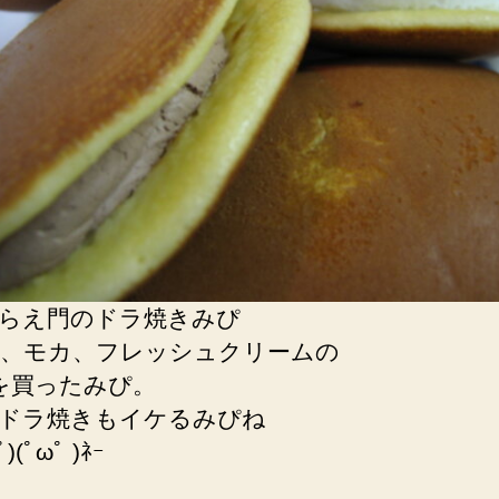
らえ門のドラ焼きみぴ
、モカ、フレッシュクリームの
を買ったみぴ。
ドラ焼きもイケるみぴね
ﾟ)(ﾟωﾟ )ﾈｰ