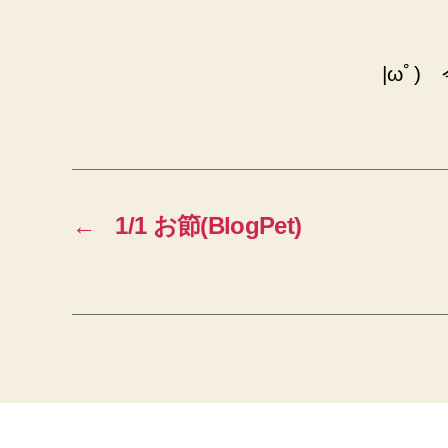
|ωﾟ
←
1/1 お節(BlogPet)