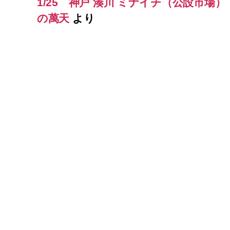
1/25 神戸 湊川 ミナイチ（公設市場
の萬天
より