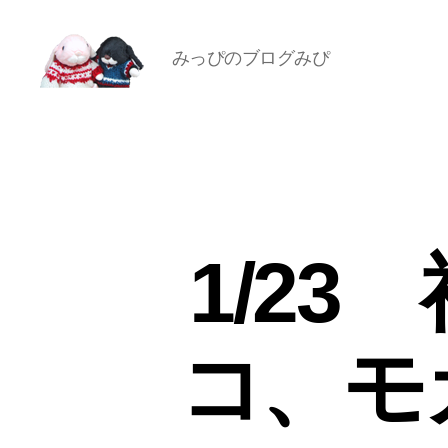
みっぴのブログみぴ
[み
ぴ]
み
ぴ
ぞ
う
Blog
1/2
コ、モ