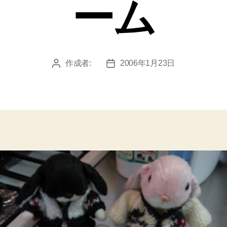
ーム
作成者:
2006年1月23日
投
投
稿
稿
者
日