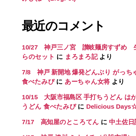
最近のコメント
10/27 神戸三ノ宮 讃岐麺房すずめ
らのセット
に
まろまろ記
より
7/8 神戸 新開地 爆発どんぶり がっち
食べたみぴ
に
あーちゃん女将
より
10/15 大阪市福島区 手打ちうどん は
うどん 食べたみぴ
に
Delicious Day
7/17 高知屋のところてん
に
中土佐日