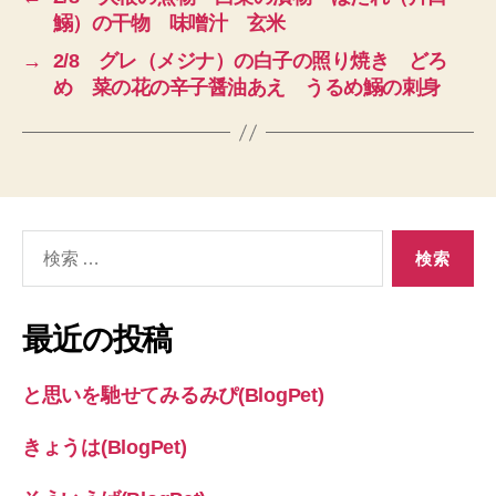
鰯）の干物 味噌汁 玄米
→
2/8 グレ（メジナ）の白子の照り焼き どろ
め 菜の花の辛子醤油あえ うるめ鰯の刺身
検
索
対
象:
最近の投稿
と思いを馳せてみるみぴ(BlogPet)
きょうは(BlogPet)