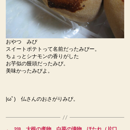
おやつ みぴ
スイートポテトって名前だったみぴー。
ちょっとシナモンの香りがした
お芋似の饅頭だったみぴ。
美味かったみぴよ。
|ωﾟ) 仏さんのおさがりみぴ。
←
2/8 大根の煮物 白菜の漬物 ほたれ（片口