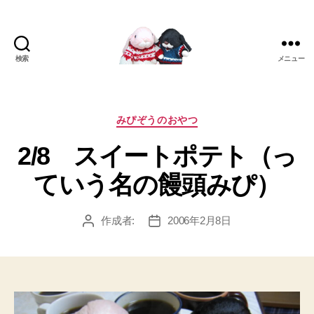
検索
メニュー
[み
ぴ]
み
ぴ
カ
みぴぞうのおやつ
ぞ
テ
2/8 スイートポテト（っ
う
ゴ
Blog
リ
ていう名の饅頭みぴ）
ー
作成者:
2006年2月8日
投
投
稿
稿
者
日