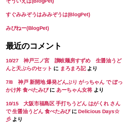
そういえば(BlogPet)
すぐみみぞうはみみぞうは(BlogPet)
みぴねー(BlogPet)
最近のコメント
10/27 神戸三ノ宮 讃岐麺房すずめ 生醤油うど
んと天ぷらのセット
に
まろまろ記
より
7/8 神戸 新開地 爆発どんぶり がっちゃん で ぼっ
かけ丼 食べたみぴ
に
あーちゃん女将
より
10/15 大阪市福島区 手打ちうどん はがくれ さん
で 生醤油うどん 食べたみぴ
に
Delicious Days☆
彡
より