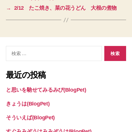
→
2/12 たこ焼き、菜の花うどん 大根の煮物
検
索
対
象:
最近の投稿
と思いを馳せてみるみぴ(BlogPet)
きょうは(BlogPet)
そういえば(BlogPet)
すぐみみぞうはみみぞうは(BlogPet)