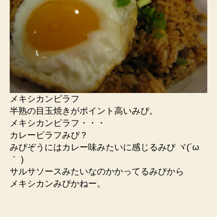
メキシカンピラフ
半熟の目玉焼きがポイント高いみぴ。
メキシカンピラフ・・・
カレーピラフみぴ？
みぴぞうにはカレー味みたいに感じるみぴ ヾ(´ω
｀ )ゝ
サルサソースみたいなのかかってるみぴから
メキシカンみぴかねー。