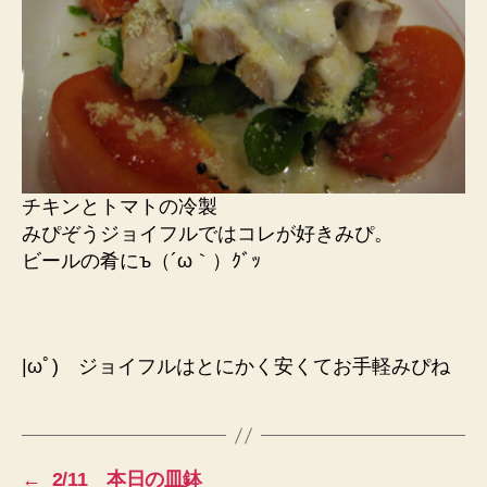
チキンとトマトの冷製
みぴぞうジョイフルではコレが好きみぴ。
ビールの肴にъ（´ω｀）ｸﾞｯ
|ωﾟ) ジョイフルはとにかく安くてお手軽みぴね
←
2/11 本日の皿鉢