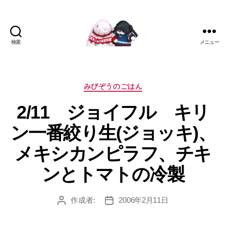
検索
メニュー
[み
ぴ]
み
ぴ
カ
みぴぞうのごはん
ぞ
テ
2/11 ジョイフル キリ
う
ゴ
Blog
リ
ン一番絞り生(ジョッキ)、
ー
メキシカンピラフ、チキ
ンとトマトの冷製
作成者:
2006年2月11日
投
投
稿
稿
者
日