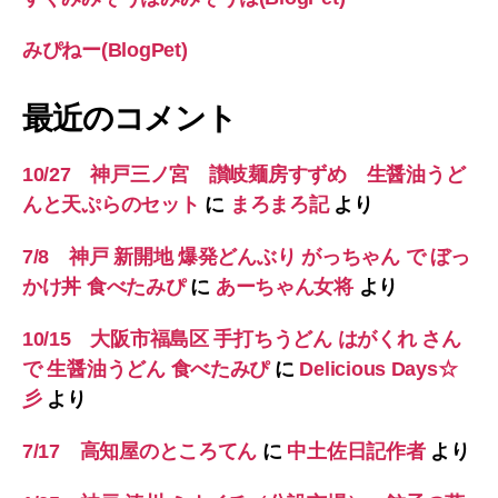
みぴねー(BlogPet)
最近のコメント
10/27 神戸三ノ宮 讃岐麺房すずめ 生醤油うど
んと天ぷらのセット
に
まろまろ記
より
7/8 神戸 新開地 爆発どんぶり がっちゃん で ぼっ
かけ丼 食べたみぴ
に
あーちゃん女将
より
10/15 大阪市福島区 手打ちうどん はがくれ さん
で 生醤油うどん 食べたみぴ
に
Delicious Days☆
彡
より
7/17 高知屋のところてん
に
中土佐日記作者
より