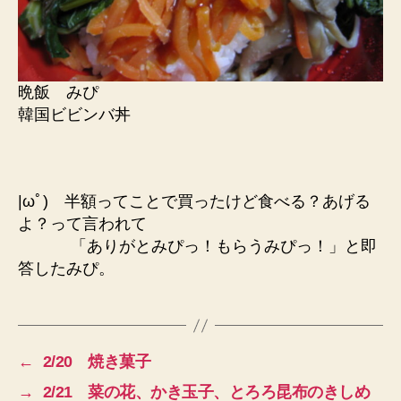
晩飯 みぴ
韓国ビビンバ丼
|ωﾟ) 半額ってことで買ったけど食べる？あげる
よ？って言われて
「ありがとみぴっ！もらうみぴっ！」と即
答したみぴ。
←
2/20 焼き菓子
→
2/21 菜の花、かき玉子、とろろ昆布のきしめ