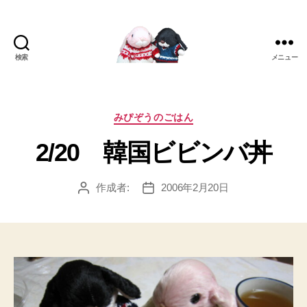
検索
メニュー
[み
ぴ]
み
ぴ
カ
みぴぞうのごはん
ぞ
テ
2/20 韓国ビビンバ丼
う
ゴ
Blog
リ
ー
作成者:
2006年2月20日
投
投
稿
稿
者
日