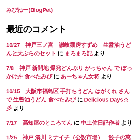
みぴねー(BlogPet)
最近のコメント
10/27 神戸三ノ宮 讃岐麺房すずめ 生醤油うど
んと天ぷらのセット
に
まろまろ記
より
7/8 神戸 新開地 爆発どんぶり がっちゃん で ぼっ
かけ丼 食べたみぴ
に
あーちゃん女将
より
10/15 大阪市福島区 手打ちうどん はがくれ さん
で 生醤油うどん 食べたみぴ
に
Delicious Days☆
彡
より
7/17 高知屋のところてん
に
中土佐日記作者
より
1/25 神戸 湊川 ミナイチ（公設市場） 餃子の萬