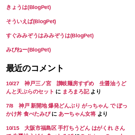
きょうは(BlogPet)
そういえば(BlogPet)
すぐみみぞうはみみぞうは(BlogPet)
みぴねー(BlogPet)
最近のコメント
10/27 神戸三ノ宮 讃岐麺房すずめ 生醤油うど
んと天ぷらのセット
に
まろまろ記
より
7/8 神戸 新開地 爆発どんぶり がっちゃん で ぼっ
かけ丼 食べたみぴ
に
あーちゃん女将
より
10/15 大阪市福島区 手打ちうどん はがくれ さん