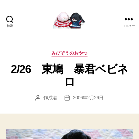
検索
メニュー
[み
ぴ]
み
ぴ
カ
みぴぞうのおやつ
ぞ
テ
2/26 東鳩 暴君ベビネ
う
ゴ
Blog
リ
ロ
ー
作成者:
2006年2月26日
投
投
稿
稿
者
日