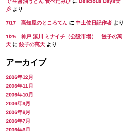
で 生醤油うどん 食べたみぴ
に
Delicious Days☆
彡
より
7/17 高知屋のところてん
に
中土佐日記作者
より
1/25 神戸 湊川 ミナイチ（公設市場） 餃子の萬
天
に
餃子の萬天
より
アーカイブ
2006年12月
2006年11月
2006年10月
2006年9月
2006年8月
2006年7月
2006年6月