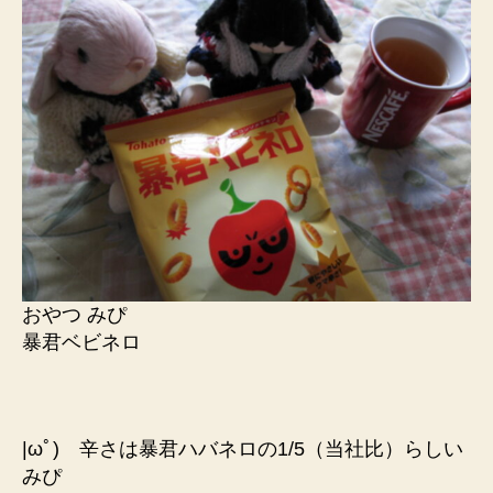
おやつ みぴ
暴君ベビネロ
|ωﾟ) 辛さは暴君ハバネロの1/5（当社比）らしい
みぴ