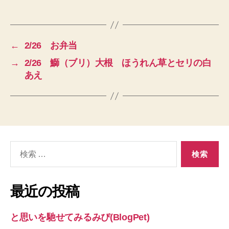
←
2/26 お弁当
→
2/26 鰤（ブリ）大根 ほうれん草とセリの白
あえ
検
索
対
象:
最近の投稿
と思いを馳せてみるみぴ(BlogPet)