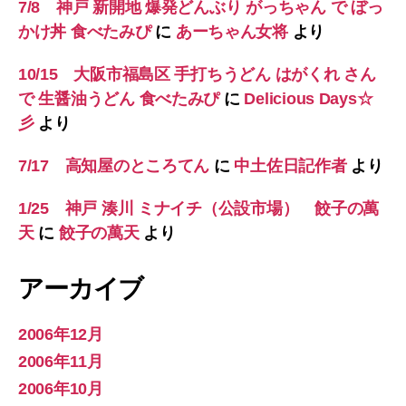
7/8 神戸 新開地 爆発どんぶり がっちゃん で ぼっ
かけ丼 食べたみぴ
に
あーちゃん女将
より
10/15 大阪市福島区 手打ちうどん はがくれ さん
で 生醤油うどん 食べたみぴ
に
Delicious Days☆
彡
より
7/17 高知屋のところてん
に
中土佐日記作者
より
1/25 神戸 湊川 ミナイチ（公設市場） 餃子の萬
天
に
餃子の萬天
より
アーカイブ
2006年12月
2006年11月
2006年10月