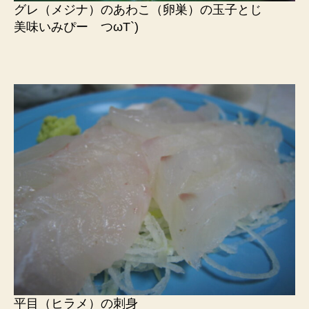
グレ（メジナ）のあわこ（卵巣）の玉子とじ
美味いみぴー つωT`)
平目（ヒラメ）の刺身