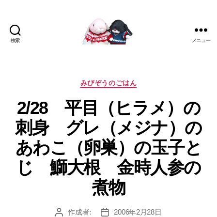
検索
メニュー
[み
ぴ]
み
ぴ
カ
みぴぞうのごはん
ぞ
テ
2/28 平目（ヒラメ）の
う
ゴ
Blog
リ
刺身 グレ（メジナ）の
ー
あわこ（卵巣）の玉子と
じ 鰤大根 金時人参の
煮物
作成者:
2006年2月28日
投
投