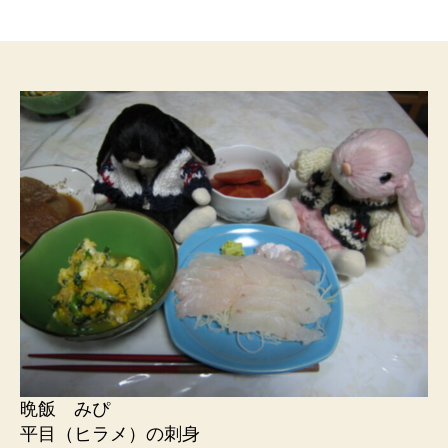
稿
稿
者
日
晩飯 みぴ
平目（ヒラメ）の刺身