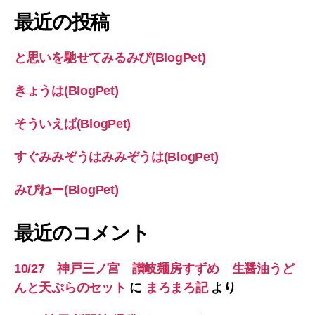
象:
最近の投稿
と思いを馳せてみるみぴ(BlogPet)
きょうは(BlogPet)
そういえば(BlogPet)
すぐみみぞうはみみぞうは(BlogPet)
みぴねー(BlogPet)
最近のコメント
10/27 神戸三ノ宮 讃岐麺房すずめ 生醤油うど
んと天ぷらのセット
に
まろまろ記
より