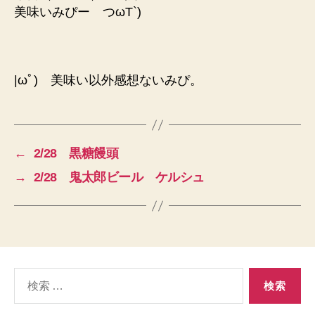
美味いみぴー つωT`)
|ωﾟ) 美味い以外感想ないみぴ。
←
2/28 黒糖饅頭
→
2/28 鬼太郎ビール ケルシュ
検
索
対