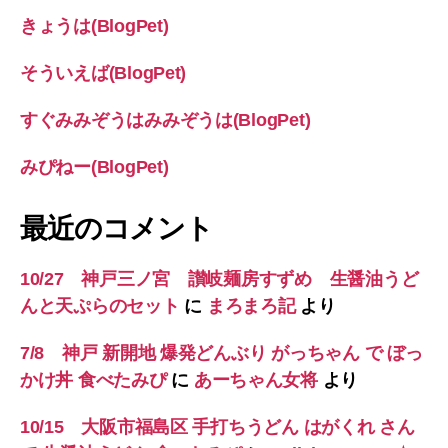
きょうは(BlogPet)
そういえば(BlogPet)
すぐみみぞうはみみぞうは(BlogPet)
みぴねー(BlogPet)
最近のコメント
10/27 神戸三ノ宮 讃岐麺房すずめ 生醤油うど
んと天ぷらのセット
に
まろまろ記
より
7/8 神戸 新開地 爆発どんぶり がっちゃん で ぼっ
かけ丼 食べたみぴ
に
あーちゃん女将
より
10/15 大阪市福島区 手打ちうどん はがくれ さん