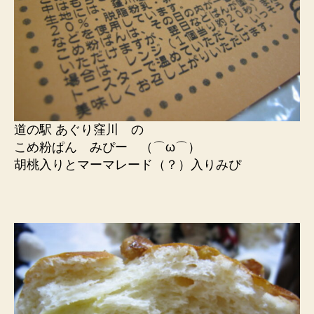
道の駅 あぐり窪川 の
こめ粉ぱん みぴー （⌒ω⌒）
胡桃入りとマーマレード（？）入りみぴ