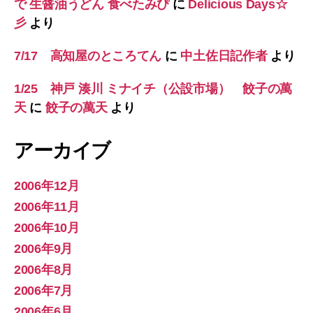
で 生醤油うどん 食べたみぴ
に
Delicious Days☆
彡
より
7/17 高知屋のところてん
に
中土佐日記作者
より
1/25 神戸 湊川 ミナイチ（公設市場） 餃子の萬
天
に
餃子の萬天
より
アーカイブ
2006年12月
2006年11月
2006年10月
2006年9月
2006年8月
2006年7月
2006年6月