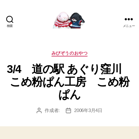
検索
メニュー
[み
ぴ]
み
ぴ
カ
みぴぞうのおやつ
ぞ
テ
3/4 道の駅 あぐり窪川
う
ゴ
Blog
リ
こめ粉ぱん工房 こめ粉
ー
ぱん
作成者:
2006年3月4日
投
投
稿
稿
者
日