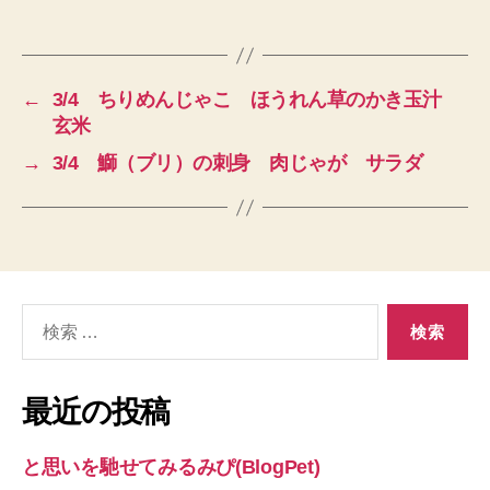
←
3/4 ちりめんじゃこ ほうれん草のかき玉汁
玄米
→
3/4 鰤（ブリ）の刺身 肉じゃが サラダ
検
索
対
象:
最近の投稿
と思いを馳せてみるみぴ(BlogPet)