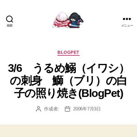
検索
メニュー
[み
ぴ]
み
ぴ
カ
BLOGPET
ぞ
テ
3/6 うるめ鰯（イワシ）
う
ゴ
Blog
リ
の刺身 鰤（ブリ）の白
ー
子の照り焼き(BlogPet)
作成者:
2006年7月3日
投
投
稿
稿
者
日