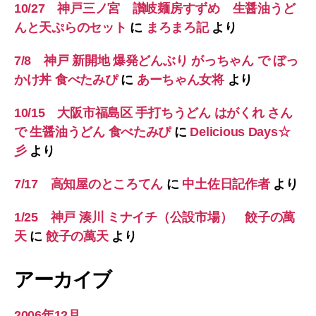
10/27 神戸三ノ宮 讃岐麺房すずめ 生醤油うど
んと天ぷらのセット
に
まろまろ記
より
7/8 神戸 新開地 爆発どんぶり がっちゃん で ぼっ
かけ丼 食べたみぴ
に
あーちゃん女将
より
10/15 大阪市福島区 手打ちうどん はがくれ さん
で 生醤油うどん 食べたみぴ
に
Delicious Days☆
彡
より
7/17 高知屋のところてん
に
中土佐日記作者
より
1/25 神戸 湊川 ミナイチ（公設市場） 餃子の萬
天
に
餃子の萬天
より
アーカイブ
2006年12月