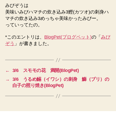
みぴぞうは
美味いみぴハマチの炊き込み3鰹(カツオ)の刺身ハ
マチの炊き込み3めっちゃ美味かったみぴー。
っていってたの。
*このエントリは、
BlogPet(ブログペット)
の「
みぴ
ぞう
」が書きました。
←
3/6 スモモの花 満開(BlogPet)
→
3/6 うるめ鰯（イワシ）の刺身 鰤（ブリ）の
白子の照り焼き(BlogPet)