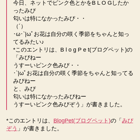
今日、ネットでピンク色とかをB L O Gしたか
ったみぴ
匂いは特になかったみぴ・・
（´）
･ω･`|ωﾟお花は自分の咲く季節をちゃんと知っ
てるみたい♪
*このエントリは、B l o g P e t(ブログペット)の
「みぴねー
うすーいピンク色みぴ・・
･`|ωﾟお花は自分の咲く季節をちゃんと知ってる
みぴねー
と、みぴ
匂いは特になかったみぴねー
うすーいピンク色みぴぞう」が書きました。
*このエントリは、
BlogPet(ブログペット)
の「
みぴ
ぞう
」が書きました。