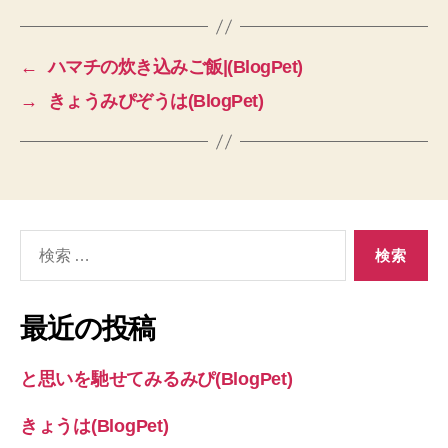
←
ハマチの炊き込みご飯|(BlogPet)
→
きょうみぴぞうは(BlogPet)
検
索
対
象:
最近の投稿
と思いを馳せてみるみぴ(BlogPet)
きょうは(BlogPet)