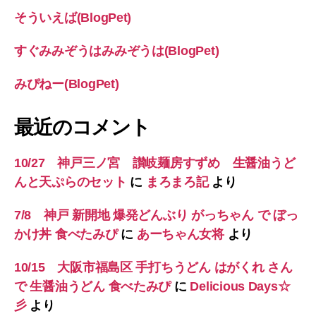
そういえば(BlogPet)
すぐみみぞうはみみぞうは(BlogPet)
みぴねー(BlogPet)
最近のコメント
10/27 神戸三ノ宮 讃岐麺房すずめ 生醤油うど
んと天ぷらのセット
に
まろまろ記
より
7/8 神戸 新開地 爆発どんぶり がっちゃん で ぼっ
かけ丼 食べたみぴ
に
あーちゃん女将
より
10/15 大阪市福島区 手打ちうどん はがくれ さん
で 生醤油うどん 食べたみぴ
に
Delicious Days☆
彡
より