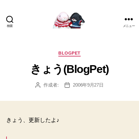
検索
メニュー
[み
ぴ]
み
ぴ
カ
BLOGPET
ぞ
テ
きょう(BlogPet)
う
ゴ
Blog
リ
ー
作成者:
2006年9月27日
投
投
稿
稿
者
日
きょう、更新したよ♪