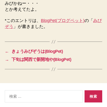
みぴかねー・・・
とか考えてたよ。
*このエントリは、
BlogPet(ブログペット)
の「
みぴ
ぞう
」が書きました。
←
きょうみぴぞうは(BlogPet)
→
下旬は関西で新開地や(BlogPet)
検
索
対