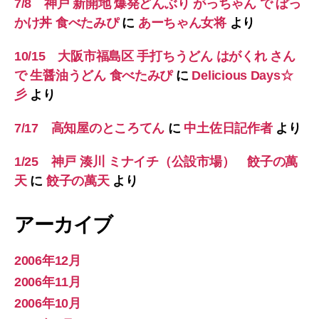
7/8 神戸 新開地 爆発どんぶり がっちゃん で ぼっ
かけ丼 食べたみぴ
に
あーちゃん女将
より
10/15 大阪市福島区 手打ちうどん はがくれ さん
で 生醤油うどん 食べたみぴ
に
Delicious Days☆
彡
より
7/17 高知屋のところてん
に
中土佐日記作者
より
1/25 神戸 湊川 ミナイチ（公設市場） 餃子の萬
天
に
餃子の萬天
より
アーカイブ
2006年12月
2006年11月
2006年10月