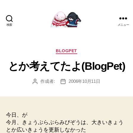
検索
メニュー
[み
ぴ]
み
ぴ
カ
BLOGPET
ぞ
テ
とか考えてたよ(BlogPet)
う
ゴ
Blog
リ
ー
作成者:
2006年10月11日
投
投
稿
稿
者
日
今日、が
今月、きょうぶらぶらみぴぞうは、大きいきょう
とか広いきょうを更新しなかった