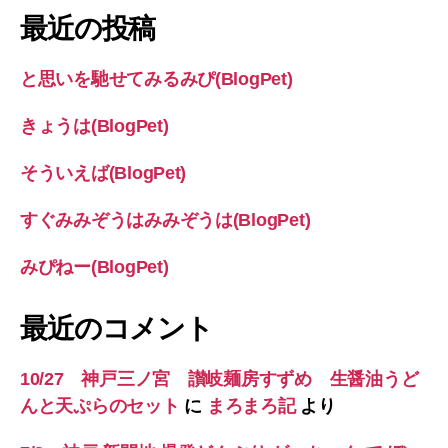
象:
最近の投稿
と思いを馳せてみるみぴ(BlogPet)
きょうは(BlogPet)
そういえば(BlogPet)
すぐみみぞうはみみぞうは(BlogPet)
みぴねー(BlogPet)
最近のコメント
10/27 神戸三ノ宮 讃岐麺房すずめ 生醤油うど
んと天ぷらのセット
に
まろまろ記
より